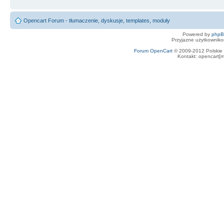
Opencart Forum - tłumaczenie, dyskusje, templates, moduły
Powered by
php
Przyjazne użytkowniko
Forum OpenCart
© 2009-2012 Polskie f
Kontakt: opencart[m