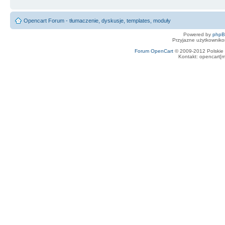
Opencart Forum - tłumaczenie, dyskusje, templates, moduły
Powered by
php
Przyjazne użytkowniko
Forum OpenCart
© 2009-2012 Polskie f
Kontakt: opencart[m