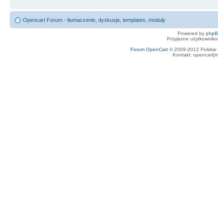
Opencart Forum - tłumaczenie, dyskusje, templates, moduły
Powered by
php
Przyjazne użytkowniko
Forum OpenCart
© 2009-2012 Polskie f
Kontakt: opencart[m