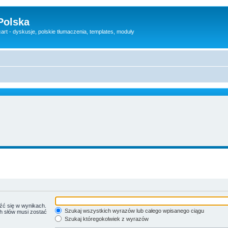
Polska
rt - dyskusje, polskie tłumaczenia, templates, moduły
źć się w wynikach.
Szukaj wszystkich wyrazów lub całego wpisanego ciągu
ch słów musi zostać
Szukaj któregokolwiek z wyrazów