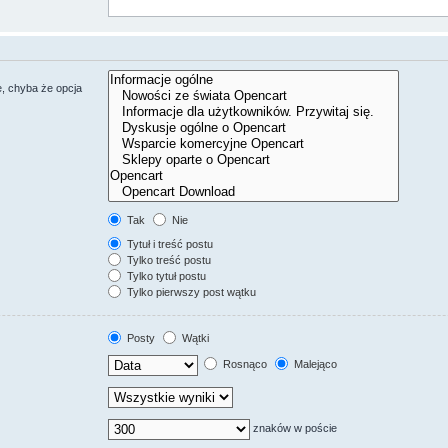
, chyba że opcja
Tak
Nie
Tytuł i treść postu
Tylko treść postu
Tylko tytuł postu
Tylko pierwszy post wątku
Posty
Wątki
Rosnąco
Malejąco
znaków w poście