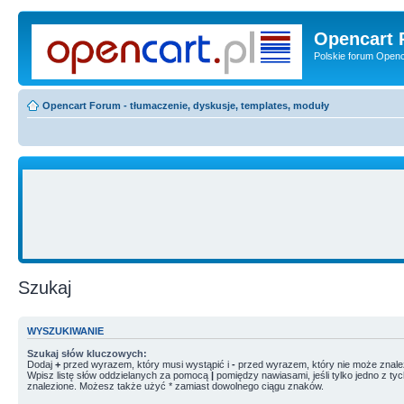
Opencart 
Polskie forum Openca
Opencart Forum - tłumaczenie, dyskusje, templates, moduły
Szukaj
WYSZUKIWANIE
Szukaj słów kluczowych:
Dodaj
+
przed wyrazem, który musi wystąpić i
-
przed wyrazem, który nie może znale
Wpisz listę słów oddzielanych za pomocą
|
pomiędzy nawiasami, jeśli tylko jedno z ty
znalezione. Możesz także użyć * zamiast dowolnego ciągu znaków.