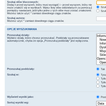
Szukaj słów kluczowych:
Dodaj
+
przed wyrazem, który musi wystąpić i
-
przed wyrazem, który nie
Szuk
może znaleźć się w wynikach. Wpisz listę słów oddzielanych za pomocą
|
pomiędzy nawiasami, jeśli tylko jedno z tych słów musi zostać znalezione.
Szuk
Możesz także użyć * zamiast dowolnego ciągu znaków.
Szukaj autora:
Możesz użyć * zamiast dowolnego ciągu znaków.
OPCJE WYSZUKIWANIA
Przeszukaj działy:
Wybierz działy, które chcesz przeszukać. Poddziały są przeszukiwane
automatycznie, chyba że opcja „Przeszukuj poddziały” jest wyłączona.
Przeszukaj poddziały:
Tak
Szukaj w:
Tytuł
Tylk
Tylko
Tylk
Wyświetl wyniki jako:
Post
Sortuj wyniki wg: