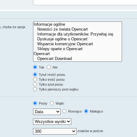
, chyba że opcja
Tak
Nie
Tytuł i treść postu
Tylko treść postu
Tylko tytuł postu
Tylko pierwszy post wątku
Posty
Wątki
Rosnąco
Malejąco
znaków w poście