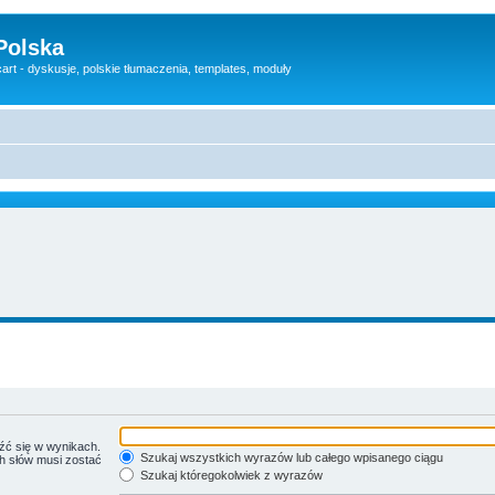
Polska
rt - dyskusje, polskie tłumaczenia, templates, moduły
źć się w wynikach.
Szukaj wszystkich wyrazów lub całego wpisanego ciągu
ch słów musi zostać
Szukaj któregokolwiek z wyrazów