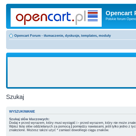
Opencart 
Polskie forum Openca
Opencart Forum - tłumaczenie, dyskusje, templates, moduły
Szukaj
WYSZUKIWANIE
Szukaj słów kluczowych:
Dodaj
+
przed wyrazem, który musi wystąpić i
-
przed wyrazem, który nie może znale
Wpisz listę słów oddzielanych za pomocą
|
pomiędzy nawiasami, jeśli tylko jedno z ty
znalezione. Możesz także użyć * zamiast dowolnego ciągu znaków.