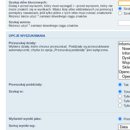
Szukaj słów kluczowych:
Dodaj
+
przed wyrazem, który musi wystąpić i
-
przed wyrazem, który nie
Szuk
może znaleźć się w wynikach. Wpisz listę słów oddzielanych za pomocą
|
pomiędzy nawiasami, jeśli tylko jedno z tych słów musi zostać znalezione.
Szuk
Możesz także użyć * zamiast dowolnego ciągu znaków.
Szukaj autora:
Możesz użyć * zamiast dowolnego ciągu znaków.
OPCJE WYSZUKIWANIA
Przeszukaj działy:
Wybierz działy, które chcesz przeszukać. Poddziały są przeszukiwane
automatycznie, chyba że opcja „Przeszukuj poddziały” jest wyłączona.
Przeszukaj poddziały:
Tak
Szukaj w:
Tytuł
Tylk
Tylko
Tylk
Wyświetl wyniki jako:
Post
Sortuj wyniki wg: