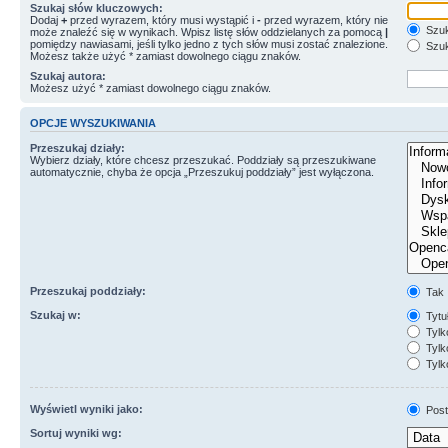
Szukaj słów kluczowych:
Dodaj
+
przed wyrazem, który musi wystąpić i
-
przed wyrazem, który nie
Szuk
może znaleźć się w wynikach. Wpisz listę słów oddzielanych za pomocą
|
pomiędzy nawiasami, jeśli tylko jedno z tych słów musi zostać znalezione.
Szuk
Możesz także użyć * zamiast dowolnego ciągu znaków.
Szukaj autora:
Możesz użyć * zamiast dowolnego ciągu znaków.
OPCJE WYSZUKIWANIA
Przeszukaj działy:
Wybierz działy, które chcesz przeszukać. Poddziały są przeszukiwane
automatycznie, chyba że opcja „Przeszukuj poddziały” jest wyłączona.
Przeszukaj poddziały:
Tak
Szukaj w:
Tytuł
Tylk
Tylko
Tylk
Wyświetl wyniki jako:
Post
Sortuj wyniki wg: