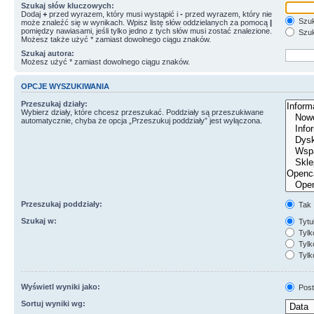
Szukaj słów kluczowych:
Dodaj
+
przed wyrazem, który musi wystąpić i
-
przed wyrazem, który nie
Szuk
może znaleźć się w wynikach. Wpisz listę słów oddzielanych za pomocą
|
pomiędzy nawiasami, jeśli tylko jedno z tych słów musi zostać znalezione.
Szuk
Możesz także użyć * zamiast dowolnego ciągu znaków.
Szukaj autora:
Możesz użyć * zamiast dowolnego ciągu znaków.
OPCJE WYSZUKIWANIA
Przeszukaj działy:
Wybierz działy, które chcesz przeszukać. Poddziały są przeszukiwane
automatycznie, chyba że opcja „Przeszukuj poddziały” jest wyłączona.
Przeszukaj poddziały:
Tak
Szukaj w:
Tytuł
Tylk
Tylko
Tylk
Wyświetl wyniki jako:
Post
Sortuj wyniki wg: