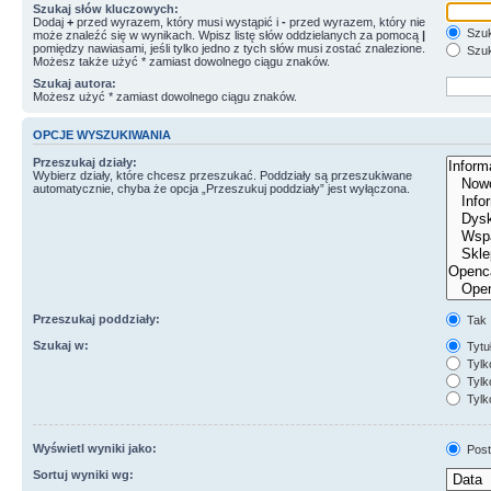
Szukaj słów kluczowych:
Dodaj
+
przed wyrazem, który musi wystąpić i
-
przed wyrazem, który nie
Szuk
może znaleźć się w wynikach. Wpisz listę słów oddzielanych za pomocą
|
pomiędzy nawiasami, jeśli tylko jedno z tych słów musi zostać znalezione.
Szuk
Możesz także użyć * zamiast dowolnego ciągu znaków.
Szukaj autora:
Możesz użyć * zamiast dowolnego ciągu znaków.
OPCJE WYSZUKIWANIA
Przeszukaj działy:
Wybierz działy, które chcesz przeszukać. Poddziały są przeszukiwane
automatycznie, chyba że opcja „Przeszukuj poddziały” jest wyłączona.
Przeszukaj poddziały:
Tak
Szukaj w:
Tytuł
Tylk
Tylko
Tylk
Wyświetl wyniki jako:
Post
Sortuj wyniki wg: