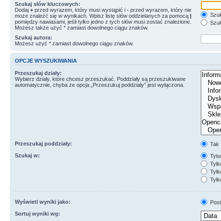
Szukaj słów kluczowych:
Dodaj
+
przed wyrazem, który musi wystąpić i
-
przed wyrazem, który nie
Szuk
może znaleźć się w wynikach. Wpisz listę słów oddzielanych za pomocą
|
pomiędzy nawiasami, jeśli tylko jedno z tych słów musi zostać znalezione.
Szuk
Możesz także użyć * zamiast dowolnego ciągu znaków.
Szukaj autora:
Możesz użyć * zamiast dowolnego ciągu znaków.
OPCJE WYSZUKIWANIA
Przeszukaj działy:
Wybierz działy, które chcesz przeszukać. Poddziały są przeszukiwane
automatycznie, chyba że opcja „Przeszukuj poddziały” jest wyłączona.
Przeszukaj poddziały:
Tak
Szukaj w:
Tytuł
Tylk
Tylko
Tylk
Wyświetl wyniki jako:
Post
Sortuj wyniki wg: