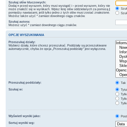
Szukaj słów kluczowych:
Dodaj
+
przed wyrazem, który musi wystąpić i
-
przed wyrazem, który nie
Szuk
może znaleźć się w wynikach. Wpisz listę słów oddzielanych za pomocą
|
pomiędzy nawiasami, jeśli tylko jedno z tych słów musi zostać znalezione.
Szuk
Możesz także użyć * zamiast dowolnego ciągu znaków.
Szukaj autora:
Możesz użyć * zamiast dowolnego ciągu znaków.
OPCJE WYSZUKIWANIA
Przeszukaj działy:
Wybierz działy, które chcesz przeszukać. Poddziały są przeszukiwane
automatycznie, chyba że opcja „Przeszukuj poddziały” jest wyłączona.
Przeszukaj poddziały:
Tak
Szukaj w:
Tytuł
Tylk
Tylko
Tylk
Wyświetl wyniki jako:
Post
Sortuj wyniki wg: