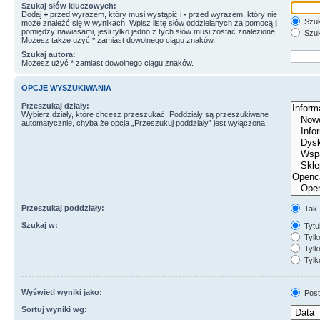
Szukaj słów kluczowych:
Dodaj
+
przed wyrazem, który musi wystąpić i
-
przed wyrazem, który nie
Szuk
może znaleźć się w wynikach. Wpisz listę słów oddzielanych za pomocą
|
pomiędzy nawiasami, jeśli tylko jedno z tych słów musi zostać znalezione.
Szuk
Możesz także użyć * zamiast dowolnego ciągu znaków.
Szukaj autora:
Możesz użyć * zamiast dowolnego ciągu znaków.
OPCJE WYSZUKIWANIA
Przeszukaj działy:
Wybierz działy, które chcesz przeszukać. Poddziały są przeszukiwane
automatycznie, chyba że opcja „Przeszukuj poddziały” jest wyłączona.
Przeszukaj poddziały:
Tak
Szukaj w:
Tytuł
Tylk
Tylko
Tylk
Wyświetl wyniki jako:
Post
Sortuj wyniki wg: