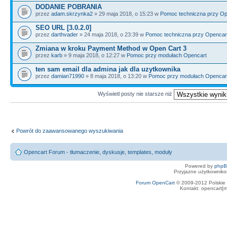
DODANIE POBRANIA
przez
adam.skrzynka2
» 29 maja 2018, o 15:23 w
Pomoc techniczna przy Op
SEO URL [3.0.2.0]
przez
darthvader
» 24 maja 2018, o 23:39 w
Pomoc techniczna przy Opencar
Zmiana w kroku Payment Method w Open Cart 3
przez
karb
» 9 maja 2018, o 12:27 w
Pomoc przy modułach Opencart
ten sam email dla admina jak dla uzytkownika
przez
damian71990
» 8 maja 2018, o 13:20 w
Pomoc przy modułach Opencar
Wyświetl posty nie starsze niż
Powrót do zaawansowanego wyszukiwania
Opencart Forum - tłumaczenie, dyskusje, templates, moduły
Powered by
php
Przyjazne użytkowniko
Forum OpenCart
© 2009-2012 Polskie f
Kontakt: opencart[m