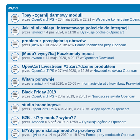
WĄTKI
Tpay - zgarnij darmowy moduł!
przez
OpenCartTIPS
» 23 maja 2025, o 22:21 w
Wsparcie komercyjne Openc
Jaki silnik sklepu internetowego polecicie do integracji
przez
teknoid
» 4 paź 2024, o 11:38 w
Dyskusje ogólne o Opencart
problem z przeglądarką obrazów
przez
jalew
» 1 lut 2022, o 18:32 w
Pomoc techniczna przy Opencart
[Modu? wysy?ka] Paczkomaty inpost
przez
avatec
» 14 maja 2020, o 20:17 w
Opencart Download
OpenCart Livestream #1 Zarz?dzenie produktem
przez
OpenCartTIPS
» 27 kwi 2020, o 12:36 w
Nowości ze świata Opencart
Witam ponownie
przez
staniapl
» 4 kwi 2020, o 20:08 w
Informacje dla użytkowników. Przywitaj 
Black Friday 2019
przez
OpenCartTIPS
» 28 lis 2019, o 20:31 w
Nowości ze świata Opencart
studio brandingowe
przez
OpenCartTIPS
» 4 lis 2019, o 20:58 w
Sklepy oparte o Opencart
B2B - kt?ry modu? wybra??
przez
Amadek
» 5 paź 2019, o 12:59 w
Dyskusje ogólne o Opencart
B??dy po instalacji modu?u przelewy 24
przez
djvirtuoz
» 14 maja 2019, o 19:39 w
Pomoc przy modułach Opencart