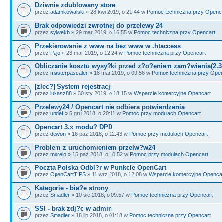
Dziwnie zdublowany store
przez
adamkowalski
» 28 kwi 2019, o 21:44 w
Pomoc techniczna przy Openc
Brak odpowiedzi zwrotnej do przelewy 24
przez
sylwekb
» 29 mar 2019, o 16:55 w
Pomoc techniczna przy Opencart
Przekierowanie z www na bez www w .htaccess
przez
Pajo
» 23 mar 2019, o 12:24 w
Pomoc techniczna przy Opencart
Obliczanie kosztu wysy?ki przed z?o?eniem zam?wienia(2.3
przez
masterpascaler
» 18 mar 2019, o 09:56 w
Pomoc techniczna przy Ope
[zlec?] System rejestracji
przez
lukasz88
» 30 sty 2019, o 18:15 w
Wsparcie komercyjne Opencart
Przelewy24 / Opencart nie odbiera potwierdzenia
przez
undef
» 5 gru 2018, o 20:11 w
Pomoc przy modułach Opencart
Opencart 3.x modu? DPD
przez
dewon
» 16 paź 2018, o 12:43 w
Pomoc przy modułach Opencart
Problem z uruchomieniem przelw?w24
przez
morelo
» 15 paź 2018, o 10:52 w
Pomoc przy modułach Opencart
Poczta Polska Odbi?r w Punkcie OpenCart
przez
OpenCartTIPS
» 11 wrz 2018, o 12:08 w
Wsparcie komercyjne Openca
Kategorie - bia?e strony
przez
Smadler
» 10 sie 2018, o 09:57 w
Pomoc techniczna przy Opencart
SSl - brak zdj?c w admin
przez
Smadler
» 18 lip 2018, o 01:18 w
Pomoc techniczna przy Opencart