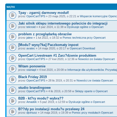
WĄTKI
Tpay - zgarnij darmowy moduł!
przez
OpenCartTIPS
» 23 maja 2025, o 22:21 w
Wsparcie komercyjne Openc
Jaki silnik sklepu internetowego polecicie do integracji
przez
teknoid
» 4 paź 2024, o 11:38 w
Dyskusje ogólne o Opencart
problem z przeglądarką obrazów
przez
jalew
» 1 lut 2022, o 18:32 w
Pomoc techniczna przy Opencart
[Modu? wysy?ka] Paczkomaty inpost
przez
avatec
» 14 maja 2020, o 20:17 w
Opencart Download
OpenCart Livestream #1 Zarz?dzenie produktem
przez
OpenCartTIPS
» 27 kwi 2020, o 12:36 w
Nowości ze świata Opencart
Witam ponownie
przez
staniapl
» 4 kwi 2020, o 20:08 w
Informacje dla użytkowników. Przywitaj 
Black Friday 2019
przez
OpenCartTIPS
» 28 lis 2019, o 20:31 w
Nowości ze świata Opencart
studio brandingowe
przez
OpenCartTIPS
» 4 lis 2019, o 20:58 w
Sklepy oparte o Opencart
B2B - kt?ry modu? wybra??
przez
Amadek
» 5 paź 2019, o 12:59 w
Dyskusje ogólne o Opencart
B??dy po instalacji modu?u przelewy 24
przez
djvirtuoz
» 14 maja 2019, o 19:39 w
Pomoc przy modułach Opencart