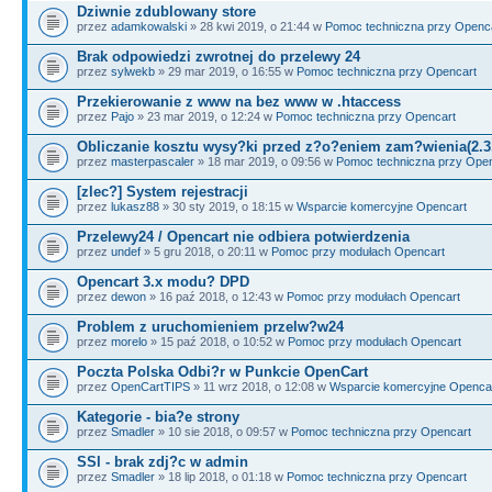
Dziwnie zdublowany store
przez
adamkowalski
» 28 kwi 2019, o 21:44 w
Pomoc techniczna przy Openc
Brak odpowiedzi zwrotnej do przelewy 24
przez
sylwekb
» 29 mar 2019, o 16:55 w
Pomoc techniczna przy Opencart
Przekierowanie z www na bez www w .htaccess
przez
Pajo
» 23 mar 2019, o 12:24 w
Pomoc techniczna przy Opencart
Obliczanie kosztu wysy?ki przed z?o?eniem zam?wienia(2.3
przez
masterpascaler
» 18 mar 2019, o 09:56 w
Pomoc techniczna przy Ope
[zlec?] System rejestracji
przez
lukasz88
» 30 sty 2019, o 18:15 w
Wsparcie komercyjne Opencart
Przelewy24 / Opencart nie odbiera potwierdzenia
przez
undef
» 5 gru 2018, o 20:11 w
Pomoc przy modułach Opencart
Opencart 3.x modu? DPD
przez
dewon
» 16 paź 2018, o 12:43 w
Pomoc przy modułach Opencart
Problem z uruchomieniem przelw?w24
przez
morelo
» 15 paź 2018, o 10:52 w
Pomoc przy modułach Opencart
Poczta Polska Odbi?r w Punkcie OpenCart
przez
OpenCartTIPS
» 11 wrz 2018, o 12:08 w
Wsparcie komercyjne Openca
Kategorie - bia?e strony
przez
Smadler
» 10 sie 2018, o 09:57 w
Pomoc techniczna przy Opencart
SSl - brak zdj?c w admin
przez
Smadler
» 18 lip 2018, o 01:18 w
Pomoc techniczna przy Opencart