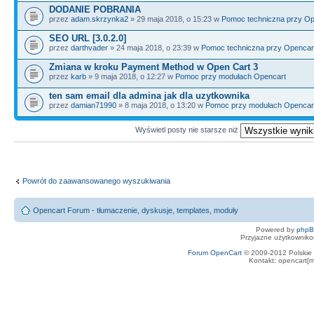
DODANIE POBRANIA
przez
adam.skrzynka2
» 29 maja 2018, o 15:23 w
Pomoc techniczna przy Op
SEO URL [3.0.2.0]
przez
darthvader
» 24 maja 2018, o 23:39 w
Pomoc techniczna przy Opencar
Zmiana w kroku Payment Method w Open Cart 3
przez
karb
» 9 maja 2018, o 12:27 w
Pomoc przy modułach Opencart
ten sam email dla admina jak dla uzytkownika
przez
damian71990
» 8 maja 2018, o 13:20 w
Pomoc przy modułach Opencar
Wyświetl posty nie starsze niż
Powrót do zaawansowanego wyszukiwania
Opencart Forum - tłumaczenie, dyskusje, templates, moduły
Powered by
php
Przyjazne użytkowniko
Forum OpenCart
© 2009-2012 Polskie f
Kontakt: opencart[m