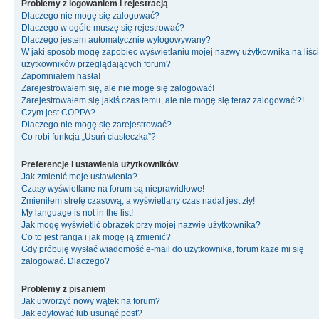
Problemy z logowaniem i rejestracją
Dlaczego nie mogę się zalogować?
Dlaczego w ogóle muszę się rejestrować?
Dlaczego jestem automatycznie wylogowywany?
W jaki sposób mogę zapobiec wyświetlaniu mojej nazwy użytkownika na liśc
użytkowników przeglądających forum?
Zapomniałem hasła!
Zarejestrowałem się, ale nie mogę się zalogować!
Zarejestrowałem się jakiś czas temu, ale nie mogę się teraz zalogować!?!
Czym jest COPPA?
Dlaczego nie mogę się zarejestrować?
Co robi funkcja „Usuń ciasteczka”?
Preferencje i ustawienia użytkowników
Jak zmienić moje ustawienia?
Czasy wyświetlane na forum są nieprawidłowe!
Zmieniłem strefę czasową, a wyświetlany czas nadal jest zły!
My language is not in the list!
Jak mogę wyświetlić obrazek przy mojej nazwie użytkownika?
Co to jest ranga i jak mogę ją zmienić?
Gdy próbuję wysłać wiadomość e-mail do użytkownika, forum każe mi się
zalogować. Dlaczego?
Problemy z pisaniem
Jak utworzyć nowy wątek na forum?
Jak edytować lub usunąć post?