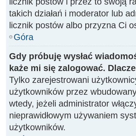
licznik postów i przez to swoją 
takich działań i moderator lub a
licznik postów albo przyzna Ci o
Góra
Gdy próbuję wysłać wiadomoś
każe mi się zalogować. Dlacz
Tylko zarejestrowani użytkowni
użytkowników przez wbudowany fo
wtedy, jeżeli administrator włąc
nieprawidłowym używaniem syst
użytkowników.