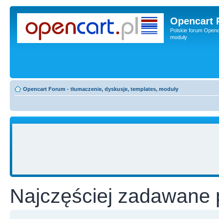
Opencart 
Polskie forum Openca
moduły
Opencart Forum - tłumaczenie, dyskusje, templates, moduły
Najczęściej zadawane 