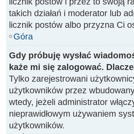
licznik postów i przez to swoją 
takich działań i moderator lub a
licznik postów albo przyzna Ci o
Góra
Gdy próbuję wysłać wiadomoś
każe mi się zalogować. Dlacz
Tylko zarejestrowani użytkowni
użytkowników przez wbudowany fo
wtedy, jeżeli administrator włąc
nieprawidłowym używaniem syst
użytkowników.