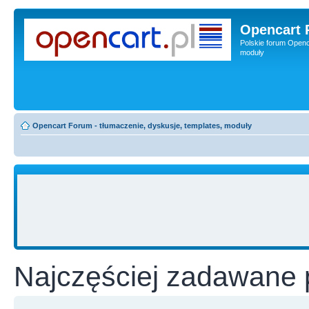
Opencart 
Polskie forum Openca
moduły
Opencart Forum - tłumaczenie, dyskusje, templates, moduły
Najczęściej zadawane 