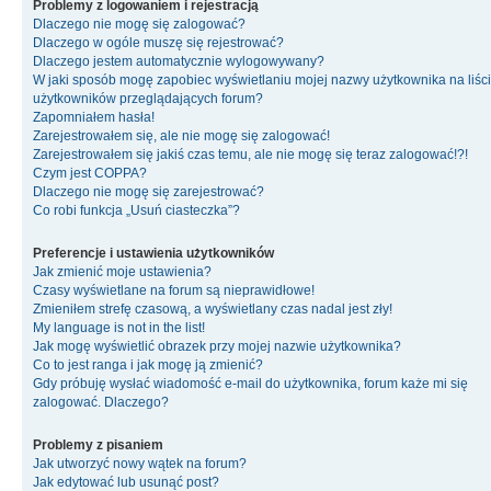
Problemy z logowaniem i rejestracją
Dlaczego nie mogę się zalogować?
Dlaczego w ogóle muszę się rejestrować?
Dlaczego jestem automatycznie wylogowywany?
W jaki sposób mogę zapobiec wyświetlaniu mojej nazwy użytkownika na liśc
użytkowników przeglądających forum?
Zapomniałem hasła!
Zarejestrowałem się, ale nie mogę się zalogować!
Zarejestrowałem się jakiś czas temu, ale nie mogę się teraz zalogować!?!
Czym jest COPPA?
Dlaczego nie mogę się zarejestrować?
Co robi funkcja „Usuń ciasteczka”?
Preferencje i ustawienia użytkowników
Jak zmienić moje ustawienia?
Czasy wyświetlane na forum są nieprawidłowe!
Zmieniłem strefę czasową, a wyświetlany czas nadal jest zły!
My language is not in the list!
Jak mogę wyświetlić obrazek przy mojej nazwie użytkownika?
Co to jest ranga i jak mogę ją zmienić?
Gdy próbuję wysłać wiadomość e-mail do użytkownika, forum każe mi się
zalogować. Dlaczego?
Problemy z pisaniem
Jak utworzyć nowy wątek na forum?
Jak edytować lub usunąć post?