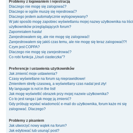
Problemy z logowaniem i rejestracją
Dlaczego nie mogę się zalogować?
Dlaczego w ogóle muszę się rejestrować?
Dlaczego jestem automatycznie wylogowywany?
W jaki sposób mogę zapobiec wyświetlaniu mojej nazwy użytkownika na liśc
użytkowników przeglądających forum?
Zapomniałem hasła!
Zarejestrowałem się, ale nie mogę się zalogować!
Zarejestrowałem się jakiś czas temu, ale nie mogę się teraz zalogować!?!
Czym jest COPPA?
Dlaczego nie mogę się zarejestrować?
Co robi funkcja „Usuń ciasteczka”?
Preferencje i ustawienia użytkowników
Jak zmienić moje ustawienia?
Czasy wyświetlane na forum są nieprawidłowe!
Zmieniłem strefę czasową, a wyświetlany czas nadal jest zły!
My language is not in the list!
Jak mogę wyświetlić obrazek przy mojej nazwie użytkownika?
Co to jest ranga i jak mogę ją zmienić?
Gdy próbuję wysłać wiadomość e-mail do użytkownika, forum każe mi się
zalogować. Dlaczego?
Problemy z pisaniem
Jak utworzyć nowy wątek na forum?
Jak edytować lub usunąć post?