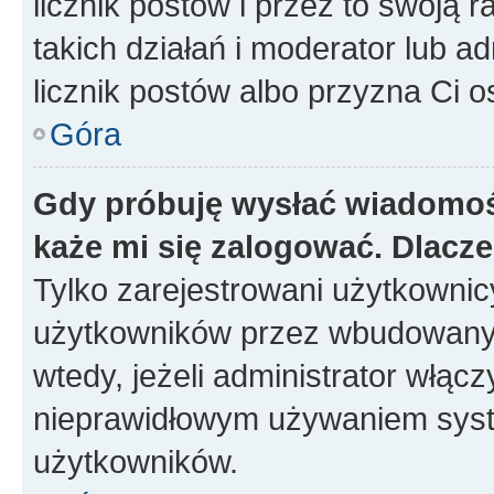
licznik postów i przez to swoją 
takich działań i moderator lub a
licznik postów albo przyzna Ci o
Góra
Gdy próbuję wysłać wiadomoś
każe mi się zalogować. Dlacz
Tylko zarejestrowani użytkowni
użytkowników przez wbudowany fo
wtedy, jeżeli administrator włąc
nieprawidłowym używaniem syst
użytkowników.