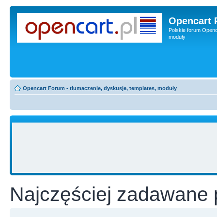
Opencart 
Polskie forum Openca
moduły
Opencart Forum - tłumaczenie, dyskusje, templates, moduły
Najczęściej zadawane 