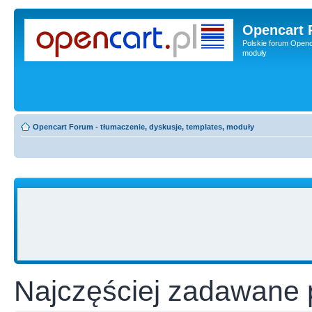
Opencart 
Polskie forum Openca
moduły
Opencart Forum - tłumaczenie, dyskusje, templates, moduły
Najczęściej zadawane 