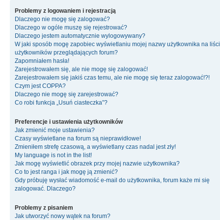
Problemy z logowaniem i rejestracją
Dlaczego nie mogę się zalogować?
Dlaczego w ogóle muszę się rejestrować?
Dlaczego jestem automatycznie wylogowywany?
W jaki sposób mogę zapobiec wyświetlaniu mojej nazwy użytkownika na liśc
użytkowników przeglądających forum?
Zapomniałem hasła!
Zarejestrowałem się, ale nie mogę się zalogować!
Zarejestrowałem się jakiś czas temu, ale nie mogę się teraz zalogować!?!
Czym jest COPPA?
Dlaczego nie mogę się zarejestrować?
Co robi funkcja „Usuń ciasteczka”?
Preferencje i ustawienia użytkowników
Jak zmienić moje ustawienia?
Czasy wyświetlane na forum są nieprawidłowe!
Zmieniłem strefę czasową, a wyświetlany czas nadal jest zły!
My language is not in the list!
Jak mogę wyświetlić obrazek przy mojej nazwie użytkownika?
Co to jest ranga i jak mogę ją zmienić?
Gdy próbuję wysłać wiadomość e-mail do użytkownika, forum każe mi się
zalogować. Dlaczego?
Problemy z pisaniem
Jak utworzyć nowy wątek na forum?