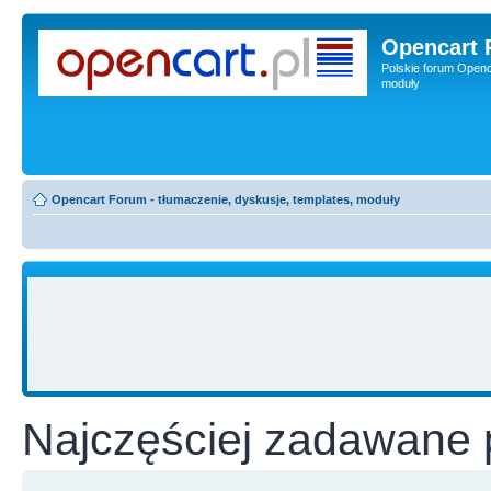
Opencart 
Polskie forum Openca
moduły
Opencart Forum - tłumaczenie, dyskusje, templates, moduły
Najczęściej zadawane 