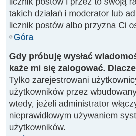
licznik postów i przez to swoją 
takich działań i moderator lub a
licznik postów albo przyzna Ci o
Góra
Gdy próbuję wysłać wiadomoś
każe mi się zalogować. Dlacz
Tylko zarejestrowani użytkowni
użytkowników przez wbudowany fo
wtedy, jeżeli administrator włąc
nieprawidłowym używaniem syst
użytkowników.