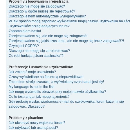
Problemy z logowaniem i rejestracją
Dlaczego nie mogę się zalogować?
Dlaczego w ogóle muszę się rejestrować?
Dlaczego jestem automatycznie wylogowywany?
W jaki sposób mogę zapobiec wyświetlaniu mojej nazwy użytkownika na liśc
użytkowników przeglądających forum?
Zapomniałem hasła!
Zarejestrowałem się, ale nie mogę się zalogować!
Zarejestrowałem się jakiś czas temu, ale nie mogę się teraz zalogować!?!
Czym jest COPPA?
Dlaczego nie mogę się zarejestrować?
Co robi funkcja „Usuń ciasteczka”?
Preferencje i ustawienia użytkowników
Jak zmienić moje ustawienia?
Czasy wyświetlane na forum są nieprawidłowe!
Zmieniłem strefę czasową, a wyświetlany czas nadal jest zły!
My language is not in the list!
Jak mogę wyświetlić obrazek przy mojej nazwie użytkownika?
Co to jest ranga i jak mogę ją zmienić?
Gdy próbuję wysłać wiadomość e-mail do użytkownika, forum każe mi się
zalogować. Dlaczego?
Problemy z pisaniem
Jak utworzyć nowy wątek na forum?
Jak edytować lub usunąć post?