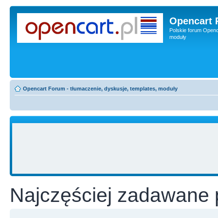
Opencart 
Polskie forum Openca
moduły
Opencart Forum - tłumaczenie, dyskusje, templates, moduły
Najczęściej zadawane 