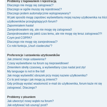
Problemy z logowaniem i rejestracją
Dlaczego nie mogę się zalogować?
Dlaczego w ogóle muszę się rejestrować?
Dlaczego jestem automatycznie wylogowywany?
W jaki sposób mogę zapobiec wyświetlaniu mojej nazwy użytkownika na liśc
użytkowników przeglądających forum?
Zapomniałem hasła!
Zarejestrowałem się, ale nie mogę się zalogować!
Zarejestrowałem się jakiś czas temu, ale nie mogę się teraz zalogować!?!
Czym jest COPPA?
Dlaczego nie mogę się zarejestrować?
Co robi funkcja „Usuń ciasteczka”?
Preferencje i ustawienia użytkowników
Jak zmienić moje ustawienia?
Czasy wyświetlane na forum są nieprawidłowe!
Zmieniłem strefę czasową, a wyświetlany czas nadal jest zły!
My language is not in the list!
Jak mogę wyświetlić obrazek przy mojej nazwie użytkownika?
Co to jest ranga i jak mogę ją zmienić?
Gdy próbuję wysłać wiadomość e-mail do użytkownika, forum każe mi się
zalogować. Dlaczego?
Problemy z pisaniem
Jak utworzyć nowy wątek na forum?
Jak edytować lub usunąć post?