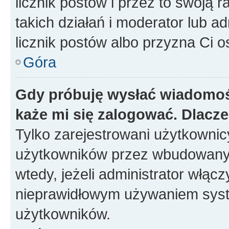
licznik postów i przez to swoją 
takich działań i moderator lub a
licznik postów albo przyzna Ci o
Góra
Gdy próbuję wysłać wiadomoś
każe mi się zalogować. Dlacz
Tylko zarejestrowani użytkowni
użytkowników przez wbudowany fo
wtedy, jeżeli administrator włąc
nieprawidłowym używaniem syst
użytkowników.