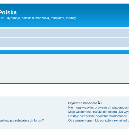
Polska
rt - dyskusje, polskie tłumaczenia, templates, moduły
Prywatne wiadomości
Nie mogę wysyłać prywatnych wiadomości
Moje wiadomości trafiają do folderu „Do wy
Dostaję niechciane prywatne wiadomości!
owników przeglądających forum?
Otrzymałem spam lub obraźliwy e-mail od 