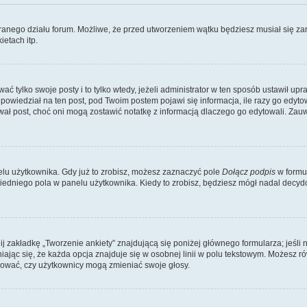
branego działu forum. Możliwe, że przed utworzeniem wątku będziesz musiał się za
etach itp.
ać tylko swoje posty i to tylko wtedy, jeżeli administrator w ten sposób ustawił u
owiedział na ten post, pod Twoim postem pojawi się informacja, ile razy go edytowałe
ytował post, choć oni mogą zostawić notatkę z informacją dlaczego go edytowali. Za
lu użytkownika. Gdy już to zrobisz, możesz zaznaczyć pole
Dołącz podpis
w formu
edniego pola w panelu użytkownika. Kiedy to zrobisz, będziesz mógł nadal decy
nij zakładkę „Tworzenie ankiety” znajdującą się poniżej głównego formularza; jeśli 
ając się, że każda opcja znajduje się w osobnej linii w polu tekstowym. Możesz ró
ydować, czy użytkownicy mogą zmieniać swoje głosy.