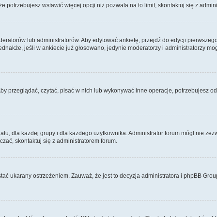
 że potrzebujesz wstawić więcej opcji niż pozwala na to limit, skontaktuj się z admin
eratorów lub administratorów. Aby edytować ankietę, przejdź do edycji pierwszego 
Jednakże, jeśli w ankiecie już głosowano, jedynie moderatorzy i administratorzy m
Aby przeglądać, czytać, pisać w nich lub wykonywać inne operacje, potrzebujesz 
, dla każdej grupy i dla każdego użytkownika. Administrator forum mógł nie zezwo
zać, skontaktuj się z administratorem forum.
tać ukarany ostrzeżeniem. Zauważ, że jest to decyzja administratora i phpBB Grou