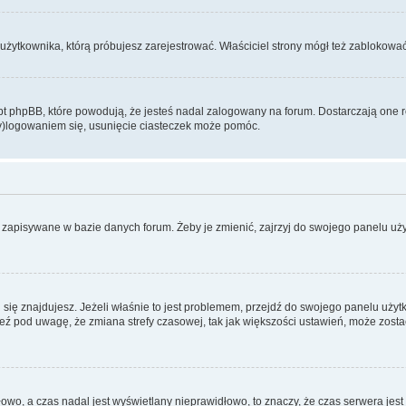
użytkownika, którą próbujesz zarejestrować. Właściciel strony mógł też zablokować 
 phpBB, które powodują, że jesteś nadal zalogowany na forum. Dostarczają one równ
wy)logowaniem się, usunięcie ciasteczek może pomóc.
 zapisywane w bazie danych forum. Żeby je zmienić, zajrzyj do swojego panelu użyt
rej się znajdujesz. Jeżeli właśnie to jest problemem, przejdź do swojego panelu uż
 pod uwagę, że zmiana strefy czasowej, tak jak większości ustawień, może zostać
dłowo, a czas nadal jest wyświetlany nieprawidłowo, to znaczy, że czas serwera jes