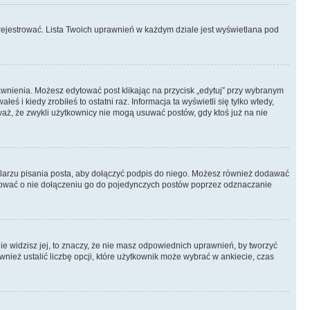
rejestrować. Lista Twoich uprawnień w każdym dziale jest wyświetlana pod
prawnienia. Możesz edytować post klikając na przycisk „edytuj” przy wybranym
ś i kiedy zrobiłeś to ostatni raz. Informacja ta wyświetli się tylko wtedy,
uważ, że zwykli użytkownicy nie mogą usuwać postów, gdy ktoś już na nie
larzu pisania posta, aby dołączyć podpis do niego. Możesz również dodawać
dować o nie dołączeniu go do pojedynczych postów poprzez odznaczanie
nie widzisz jej, to znaczy, że nie masz odpowiednich uprawnień, by tworzyć
wnież ustalić liczbę opcji, które użytkownik może wybrać w ankiecie, czas