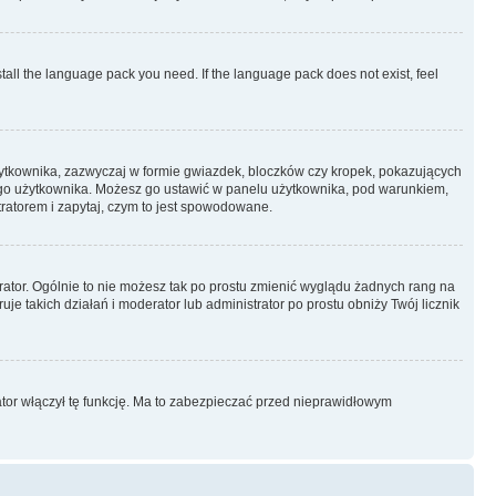
stall the language pack you need. If the language pack does not exist, feel
żytkownika, zazwyczaj w formie gwiazdek, bloczków czy kropek, pokazujących
ażdego użytkownika. Możesz go ustawić w panelu użytkownika, pod warunkiem,
tratorem i zapytaj, czym to jest spowodowane.
rator. Ogólnie to nie możesz tak po prostu zmienić wyglądu żadnych rang na
uje takich działań i moderator lub administrator po prostu obniży Twój licznik
ator włączył tę funkcję. Ma to zabezpieczać przed nieprawidłowym