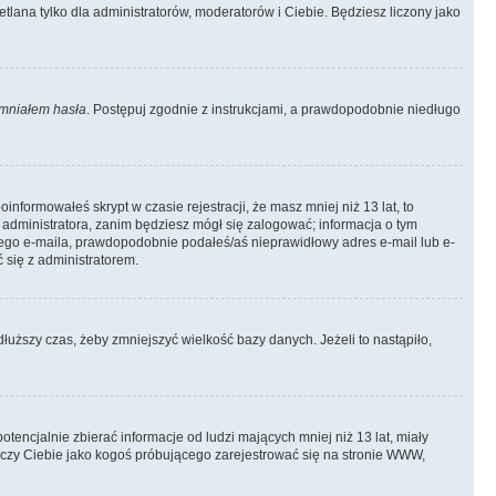
tlana tylko dla administratorów, moderatorów i Ciebie. Będziesz liczony jako
mniałem hasła
. Postępuj zgodnie z instrukcjami, a prawdopodobnie niedługo
informowałeś skrypt w czasie rejestracji, że masz mniej niż 13 lat, to
 administratora, zanim będziesz mógł się zalogować; informacja o tym
adnego e-maila, prawdopodobnie podałeś/aś nieprawidłowy adres e-mail lub e-
 się z administratorem.
łuższy czas, żeby zmniejszyć wielkość bazy danych. Jeżeli to nastąpiło,
ncjalnie zbierać informacje od ludzi mających mniej niż 13 lat, miały
tyczy Ciebie jako kogoś próbującego zarejestrować się na stronie WWW,