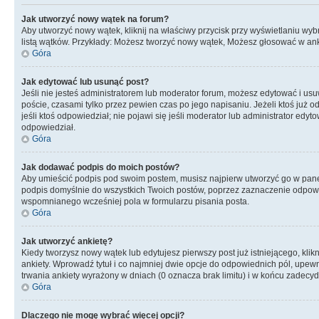
Jak utworzyć nowy wątek na forum?
Aby utworzyć nowy wątek, kliknij na właściwy przycisk przy wyświetlaniu wy
listą wątków. Przykłady: Możesz tworzyć nowy wątek, Możesz głosować w anki
Góra
Jak edytować lub usunąć post?
Jeśli nie jesteś administratorem lub moderator forum, możesz edytować i usuw
poście, czasami tylko przez pewien czas po jego napisaniu. Jeżeli ktoś już odp
jeśli ktoś odpowiedział; nie pojawi się jeśli moderator lub administrator ed
odpowiedział.
Góra
Jak dodawać podpis do moich postów?
Aby umieścić podpis pod swoim postem, musisz najpierw utworzyć go w pane
podpis domyślnie do wszystkich Twoich postów, poprzez zaznaczenie odpowi
wspomnianego wcześniej pola w formularzu pisania posta.
Góra
Jak utworzyć ankietę?
Kiedy tworzysz nowy wątek lub edytujesz pierwszy post już istniejącego, klik
ankiety. Wprowadź tytuł i co najmniej dwie opcje do odpowiednich pól, upewni
trwania ankiety wyrażony w dniach (0 oznacza brak limitu) i w końcu zadec
Góra
Dlaczego nie mogę wybrać więcej opcji?