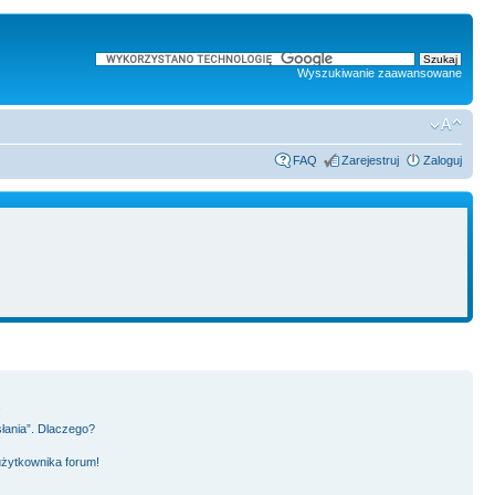
Wyszukiwanie zaawansowane
FAQ
Zarejestruj
Zaloguj
!
słania”. Dlaczego?
użytkownika forum!