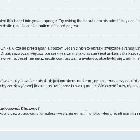
ted this board into your language. Try asking the board administrator if they can in
website (see link at the bottom of board pages).
ownika w czasie przeglądania postów. Jeden z nich to obrazki związane z rangą u
m. Drugi, zazwyczaj większy obrazek, jest znany jako avatar i jest unikalny dla k
rawnienia. Jeżeli nie masz możliwości używania avatarów, skontaktuj się z adminis
w ten użytkownik napisał lub jaki ma status na forum, np. moderator czy administ
żeby zwiększyć swój licznik postów i przez to swoją rangę. Większość forów nie toler
 zalogować. Dlaczego?
w przez wbudowany formularz wysyłania e-maili i to tylko wtedy, jeżeli administr