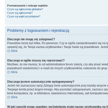
Formatowanie i rodzaje wątków
Czym są ogłoszenia globalne?
Czym są ogłoszenia?
Czym są wątki przyklejone?
Problemy z logowaniem i rejestracją
Dlaczego nie mogę się zalogować?
Powodów może być kilka. Po pierwsze: Czy w ogóle zarejestrowałeś się na tym 
upewnij się, że Twoja nazwa użytkownika i Twoje hasło są prawidłowe. Jeżeli
Góra
Dlaczego w ogóle muszę się rejestrować?
Możliwe, że nie musisz, to od administratora forum zależy, czy aby pisać wia
prywatnych wiadomości i e-maili do innych użytkowników, należenie do grup u
Góra
Dlaczego jestem automatycznie wylogowywany?
Jeżeli nie zaznaczysz opcji
Zaloguj mnie automatycznie przy każdej wizycie
w
Twojego konta przez kogoś innego. Aby pozostać zalogowanym, zaznacz opcję
kimś komputera, np. w bibliotece, kawiarence internetowej, sali komputerowej w 
Góra
W jaki sposób mogę zapobiec wyświetlaniu mojej nazwy użytkownika na l