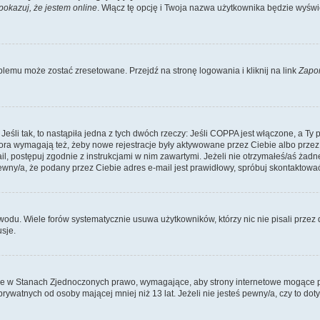
pokazuj, że jestem online
. Włącz tę opcję i Twoja nazwa użytkownika będzie wyświe
lemu może zostać zresetowane. Przejdź na stronę logowania i kliknij na link
Zapo
li tak, to nastąpiła jedna z tych dwóch rzeczy: Jeśli COPPA jest włączone, a Ty po
fora wymagają też, żeby nowe rejestracje były aktywowane przez Ciebie albo przez
mail, postępuj zgodnie z instrukcjami w nim zawartymi. Jeżeli nie otrzymałeś/aś ż
pewny/a, że podany przez Ciebie adres e-mail jest prawidłowy, spróbuj skontaktować
odu. Wiele forów systematycznie usuwa użytkowników, którzy nic nie pisali przez d
sje.
ce w Stanach Zjednoczonych prawo, wymagające, aby strony internetowe mogące pote
ywatnych od osoby mającej mniej niż 13 lat. Jeżeli nie jesteś pewny/a, czy to do