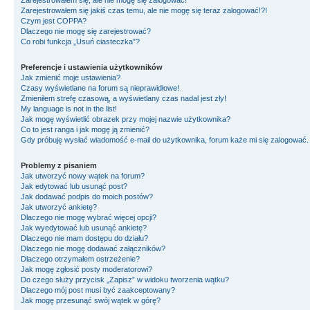
Zarejestrowałem się, ale nie mogę się zalogować!
Zarejestrowałem się jakiś czas temu, ale nie mogę się teraz zalogować!?!
Czym jest COPPA?
Dlaczego nie mogę się zarejestrować?
Co robi funkcja „Usuń ciasteczka”?
Preferencje i ustawienia użytkowników
Jak zmienić moje ustawienia?
Czasy wyświetlane na forum są nieprawidłowe!
Zmieniłem strefę czasową, a wyświetlany czas nadal jest zły!
My language is not in the list!
Jak mogę wyświetlić obrazek przy mojej nazwie użytkownika?
Co to jest ranga i jak mogę ją zmienić?
Gdy próbuję wysłać wiadomość e-mail do użytkownika, forum każe mi się zalogować
Problemy z pisaniem
Jak utworzyć nowy wątek na forum?
Jak edytować lub usunąć post?
Jak dodawać podpis do moich postów?
Jak utworzyć ankietę?
Dlaczego nie mogę wybrać więcej opcji?
Jak wyedytować lub usunąć ankietę?
Dlaczego nie mam dostępu do działu?
Dlaczego nie mogę dodawać załączników?
Dlaczego otrzymałem ostrzeżenie?
Jak mogę zgłosić posty moderatorowi?
Do czego służy przycisk „Zapisz” w widoku tworzenia wątku?
Dlaczego mój post musi być zaakceptowany?
Jak mogę przesunąć swój wątek w górę?