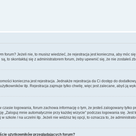
forum? Jeżeli nie, to musisz wiedzieć, że rejestracja jest konieczna, aby móc się 
 są, to skontaktuj się z administratorem forum, żeby upewnić się, że nie zostałeś
domości konieczna jest rejestracja. Jednakże rejestracja da Ci dostęp do dodatkow
żytkowników itp. Rejestracja zajmuje tylko chwilę, więc jest zalecane, abyś ją wyk
 czasie logowania, forum zachowa informację o tym, że jesteś zalogowany tylko p
 „Zaloguj mnie automatycznie przy każdej wizycie” podczas logowania się. Jest to
szkole / na uczelni itp. Jeżeli nie widzisz tej opcji, to oznacza to, że administrato
iście użytkowników przeglądających forum?