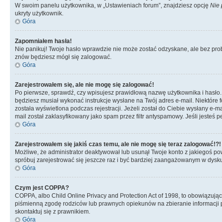
W swoim panelu użytkownika, w „Ustawieniach forum”, znajdziesz opcję
Nie 
ukryty użytkownik.
Góra
Zapomniałem hasła!
Nie panikuj! Twoje hasło wprawdzie nie może zostać odzyskane, ale bez prob
znów będziesz mógł się zalogować.
Góra
Zarejestrowałem się, ale nie mogę się zalogować!
Po pierwsze, sprawdź, czy wpisujesz prawidłową nazwę użytkownika i hasło. Jeś
będziesz musiał wykonać instrukcje wysłane na Twój adres e-mail. Niektóre 
została wyświetlona podczas rejestracji. Jeżeli został do Ciebie wysłany e-
mail został zaklasyfikowany jako spam przez filtr antyspamowy. Jeśli jesteś 
Góra
Zarejestrowałem się jakiś czas temu, ale nie mogę się teraz zalogować!?!
Możliwe, że administrator deaktywował lub usunął Twoje konto z jakiegoś pow
spróbuj zarejestrować się jeszcze raz i być bardziej zaangażowanym w dysku
Góra
Czym jest COPPA?
COPPA, albo Child Online Privacy and Protection Act of 1998, to obowiązują
piśmienną zgodę rodziców lub prawnych opiekunów na zbieranie informacji pr
skontaktuj się z prawnikiem.
Góra