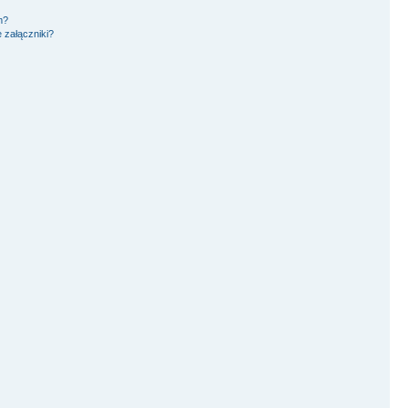
m?
 załączniki?