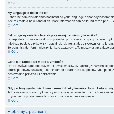
Góra
My language is not in the list!
Either the administrator has not installed your language or nobody has transla
free to create a new translation. More information can be found at the phpBB 
Góra
Jak mogę wyświetlić obrazek przy mojej nazwie użytkownika?
Istnieją dwa rodzaje obrazków wyświetlanych (zazwyczaj) przy nazwie użytk
jak dużo postów użytkownik napisał lub jaki jest status użytkownika na foru
że administrator forum włączył funkcje avatarów, a Ty masz wystarczające up
Góra
Co to jest ranga i jak mogę ją zmienić?
Rangi, wyświetlane pod nazwami użytkowników, oznaczają zazwyczaj ile postó
forum, ponieważ ustawia je administrator forum. Nie pisz postów tylko po to, 
postów albo przyzna Ci ostrzeżenie.
Góra
Gdy próbuję wysłać wiadomość e-mail do użytkownika, forum każe mi się
Tylko zarejestrowani użytkownicy mogą wysyłać e-maile do innych użytkownikó
używaniem systemu e-maili przez anonimowych użytkowników.
Góra
Problemy z pisaniem