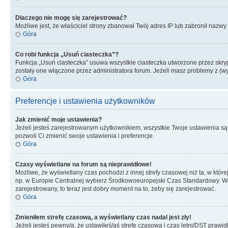
Dlaczego nie mogę się zarejestrować?
Możliwe jest, że właściciel strony zbanował Twój adres IP lub zabronił nazwy 
Góra
Co robi funkcja „Usuń ciasteczka”?
Funkcja „Usuń ciasteczka” usuwa wszystkie ciasteczka utworzone przez skrypt
zostały one włączone przez administratora forum. Jeżeli masz problemy z (
Góra
Preferencje i ustawienia użytkowników
Jak zmienić moje ustawienia?
Jeżeli jesteś zarejestrowanym użytkownikiem, wszystkie Twoje ustawienia są
pozwoli Ci zmienić swoje ustawienia i preferencje.
Góra
Czasy wyświetlane na forum są nieprawidłowe!
Możliwe, że wyświetlany czas pochodzi z innej strefy czasowej niż ta, w któ
np. w Europie Centralnej wybierz Środkowoeuropejski Czas Standardowy. Weź
zarejestrowany, to teraz jest dobry moment na to, żeby się zarejestrować.
Góra
Zmieniłem strefę czasową, a wyświetlany czas nadal jest zły!
Jeżeli jesteś pewny/a, że ustawiłeś/aś strefę czasową i czas letni/DST prawi