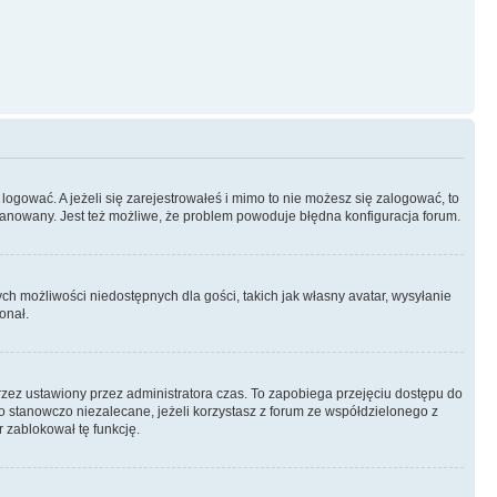
logować. A jeżeli się zarejestrowałeś i mimo to nie możesz się zalogować, to
 zbanowany. Jest też możliwe, że problem powoduje błędna konfiguracja forum.
ych możliwości niedostępnych dla gości, takich jak własny avatar, wysyłanie
onał.
rzez ustawiony przez administratora czas. To zapobiega przejęciu dostępu do
 stanowczo niezalecane, jeżeli korzystasz z forum ze współdzielonego z
r zablokował tę funkcję.