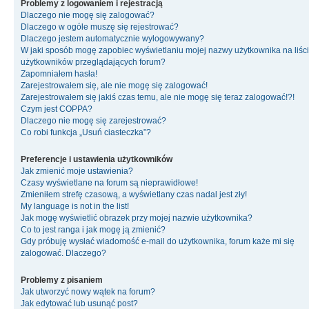
Problemy z logowaniem i rejestracją
Dlaczego nie mogę się zalogować?
Dlaczego w ogóle muszę się rejestrować?
Dlaczego jestem automatycznie wylogowywany?
W jaki sposób mogę zapobiec wyświetlaniu mojej nazwy użytkownika na liśc
użytkowników przeglądających forum?
Zapomniałem hasła!
Zarejestrowałem się, ale nie mogę się zalogować!
Zarejestrowałem się jakiś czas temu, ale nie mogę się teraz zalogować!?!
Czym jest COPPA?
Dlaczego nie mogę się zarejestrować?
Co robi funkcja „Usuń ciasteczka”?
Preferencje i ustawienia użytkowników
Jak zmienić moje ustawienia?
Czasy wyświetlane na forum są nieprawidłowe!
Zmieniłem strefę czasową, a wyświetlany czas nadal jest zły!
My language is not in the list!
Jak mogę wyświetlić obrazek przy mojej nazwie użytkownika?
Co to jest ranga i jak mogę ją zmienić?
Gdy próbuję wysłać wiadomość e-mail do użytkownika, forum każe mi się
zalogować. Dlaczego?
Problemy z pisaniem
Jak utworzyć nowy wątek na forum?
Jak edytować lub usunąć post?