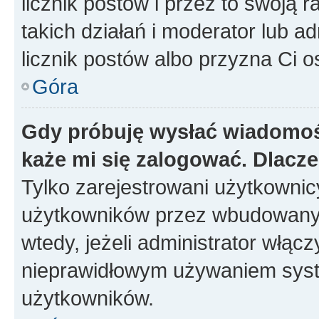
licznik postów i przez to swoją 
takich działań i moderator lub a
licznik postów albo przyzna Ci o
Góra
Gdy próbuję wysłać wiadomoś
każe mi się zalogować. Dlacz
Tylko zarejestrowani użytkowni
użytkowników przez wbudowany fo
wtedy, jeżeli administrator włąc
nieprawidłowym używaniem syst
użytkowników.