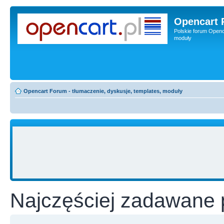
Opencart 
Polskie forum Openca
moduły
Opencart Forum - tłumaczenie, dyskusje, templates, moduły
Najczęściej zadawane 