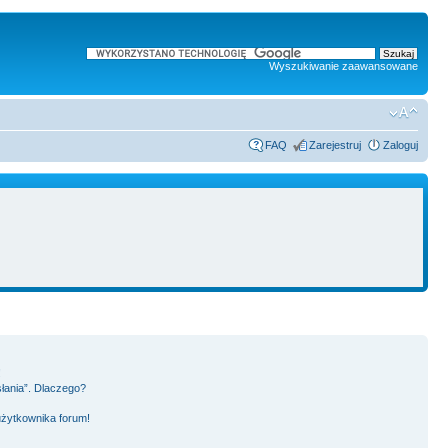
Wyszukiwanie zaawansowane
FAQ
Zarejestruj
Zaloguj
!
słania”. Dlaczego?
użytkownika forum!