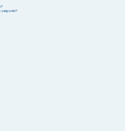
m?
 załączniki?