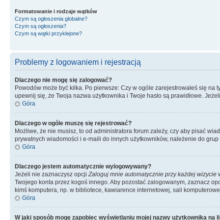
Formatowanie i rodzaje wątków
Czym są ogłoszenia globalne?
Czym są ogłoszenia?
Czym są wątki przyklejone?
Problemy z logowaniem i rejestracją
Dlaczego nie mogę się zalogować?
Powodów może być kilka. Po pierwsze: Czy w ogóle zarejestrowałeś się na tym 
upewnij się, że Twoja nazwa użytkownika i Twoje hasło są prawidłowe. Jeżeli
Góra
Dlaczego w ogóle muszę się rejestrować?
Możliwe, że nie musisz, to od administratora forum zależy, czy aby pisać wia
prywatnych wiadomości i e-maili do innych użytkowników, należenie do grup u
Góra
Dlaczego jestem automatycznie wylogowywany?
Jeżeli nie zaznaczysz opcji
Zaloguj mnie automatycznie przy każdej wizycie
w
Twojego konta przez kogoś innego. Aby pozostać zalogowanym, zaznacz opcję
kimś komputera, np. w bibliotece, kawiarence internetowej, sali komputerowej w 
Góra
W jaki sposób mogę zapobiec wyświetlaniu mojej nazwy użytkownika na l