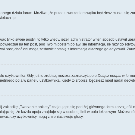
branego działu forum. Możliwe, że przed utworzeniem wątku będziesz musiał się za
etach itp.
ać tylko swoje posty i to tylko wtedy, jeżeli administrator w ten sposób ustawił u
owiedział na ten post, pod Twoim postem pojawi się informacja, ile razy go edytowałe
ytował post, choć oni mogą zostawić notatkę z informacją dlaczego go edytowali. Za
lu użytkownika. Gdy już to zrobisz, możesz zaznaczyć pole
Dołącz podpis
w formu
edniego pola w panelu użytkownika. Kiedy to zrobisz, będziesz mógł nadal decy
nij zakładkę „Tworzenie ankiety” znajdującą się poniżej głównego formularza; jeśli 
ając się, że każda opcja znajduje się w osobnej linii w polu tekstowym. Możesz ró
ydować, czy użytkownicy mogą zmieniać swoje głosy.