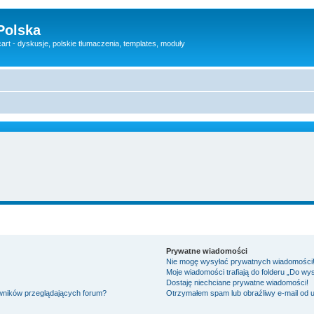
Polska
rt - dyskusje, polskie tłumaczenia, templates, moduły
Prywatne wiadomości
Nie mogę wysyłać prywatnych wiadomości
Moje wiadomości trafiają do folderu „Do wy
Dostaję niechciane prywatne wiadomości!
owników przeglądających forum?
Otrzymałem spam lub obraźliwy e-mail od 