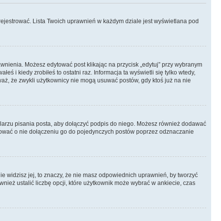
rejestrować. Lista Twoich uprawnień w każdym dziale jest wyświetlana pod
prawnienia. Możesz edytować post klikając na przycisk „edytuj” przy wybranym
ś i kiedy zrobiłeś to ostatni raz. Informacja ta wyświetli się tylko wtedy,
uważ, że zwykli użytkownicy nie mogą usuwać postów, gdy ktoś już na nie
larzu pisania posta, aby dołączyć podpis do niego. Możesz również dodawać
dować o nie dołączeniu go do pojedynczych postów poprzez odznaczanie
nie widzisz jej, to znaczy, że nie masz odpowiednich uprawnień, by tworzyć
wnież ustalić liczbę opcji, które użytkownik może wybrać w ankiecie, czas