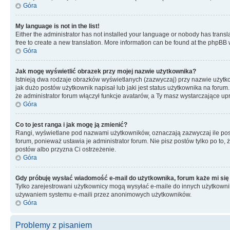
Góra
My language is not in the list!
Either the administrator has not installed your language or nobody has transla
free to create a new translation. More information can be found at the phpBB 
Góra
Jak mogę wyświetlić obrazek przy mojej nazwie użytkownika?
Istnieją dwa rodzaje obrazków wyświetlanych (zazwyczaj) przy nazwie użytk
jak dużo postów użytkownik napisał lub jaki jest status użytkownika na foru
że administrator forum włączył funkcje avatarów, a Ty masz wystarczające up
Góra
Co to jest ranga i jak mogę ją zmienić?
Rangi, wyświetlane pod nazwami użytkowników, oznaczają zazwyczaj ile postó
forum, ponieważ ustawia je administrator forum. Nie pisz postów tylko po to, 
postów albo przyzna Ci ostrzeżenie.
Góra
Gdy próbuję wysłać wiadomość e-mail do użytkownika, forum każe mi się
Tylko zarejestrowani użytkownicy mogą wysyłać e-maile do innych użytkownikó
używaniem systemu e-maili przez anonimowych użytkowników.
Góra
Problemy z pisaniem