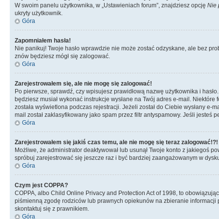
W swoim panelu użytkownika, w „Ustawieniach forum”, znajdziesz opcję
Nie 
ukryty użytkownik.
Góra
Zapomniałem hasła!
Nie panikuj! Twoje hasło wprawdzie nie może zostać odzyskane, ale bez prob
znów będziesz mógł się zalogować.
Góra
Zarejestrowałem się, ale nie mogę się zalogować!
Po pierwsze, sprawdź, czy wpisujesz prawidłową nazwę użytkownika i hasło. Jeś
będziesz musiał wykonać instrukcje wysłane na Twój adres e-mail. Niektóre 
została wyświetlona podczas rejestracji. Jeżeli został do Ciebie wysłany e-
mail został zaklasyfikowany jako spam przez filtr antyspamowy. Jeśli jesteś 
Góra
Zarejestrowałem się jakiś czas temu, ale nie mogę się teraz zalogować!?!
Możliwe, że administrator deaktywował lub usunął Twoje konto z jakiegoś pow
spróbuj zarejestrować się jeszcze raz i być bardziej zaangażowanym w dysku
Góra
Czym jest COPPA?
COPPA, albo Child Online Privacy and Protection Act of 1998, to obowiązują
piśmienną zgodę rodziców lub prawnych opiekunów na zbieranie informacji pr
skontaktuj się z prawnikiem.
Góra