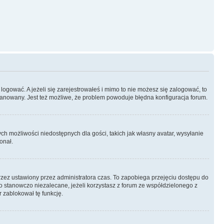
logować. A jeżeli się zarejestrowałeś i mimo to nie możesz się zalogować, to
 zbanowany. Jest też możliwe, że problem powoduje błędna konfiguracja forum.
ych możliwości niedostępnych dla gości, takich jak własny avatar, wysyłanie
onał.
rzez ustawiony przez administratora czas. To zapobiega przejęciu dostępu do
 stanowczo niezalecane, jeżeli korzystasz z forum ze współdzielonego z
r zablokował tę funkcję.