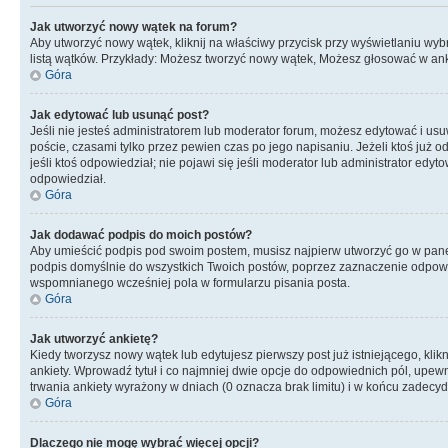
Jak utworzyć nowy wątek na forum?
Aby utworzyć nowy wątek, kliknij na właściwy przycisk przy wyświetlaniu wy
listą wątków. Przykłady: Możesz tworzyć nowy wątek, Możesz głosować w anki
Góra
Jak edytować lub usunąć post?
Jeśli nie jesteś administratorem lub moderator forum, możesz edytować i usuw
poście, czasami tylko przez pewien czas po jego napisaniu. Jeżeli ktoś już odp
jeśli ktoś odpowiedział; nie pojawi się jeśli moderator lub administrator ed
odpowiedział.
Góra
Jak dodawać podpis do moich postów?
Aby umieścić podpis pod swoim postem, musisz najpierw utworzyć go w pane
podpis domyślnie do wszystkich Twoich postów, poprzez zaznaczenie odpowi
wspomnianego wcześniej pola w formularzu pisania posta.
Góra
Jak utworzyć ankietę?
Kiedy tworzysz nowy wątek lub edytujesz pierwszy post już istniejącego, klik
ankiety. Wprowadź tytuł i co najmniej dwie opcje do odpowiednich pól, upewni
trwania ankiety wyrażony w dniach (0 oznacza brak limitu) i w końcu zadec
Góra
Dlaczego nie mogę wybrać więcej opcji?