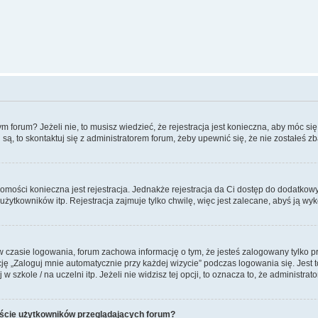
forum? Jeżeli nie, to musisz wiedzieć, że rejestracja jest konieczna, aby móc się 
 są, to skontaktuj się z administratorem forum, żeby upewnić się, że nie zostałeś
domości konieczna jest rejestracja. Jednakże rejestracja da Ci dostęp do dodatkow
żytkowników itp. Rejestracja zajmuje tylko chwilę, więc jest zalecane, abyś ją wyk
 czasie logowania, forum zachowa informację o tym, że jesteś zalogowany tylko p
 „Zaloguj mnie automatycznie przy każdej wizycie” podczas logowania się. Jest to
szkole / na uczelni itp. Jeżeli nie widzisz tej opcji, to oznacza to, że administrato
iście użytkowników przeglądających forum?