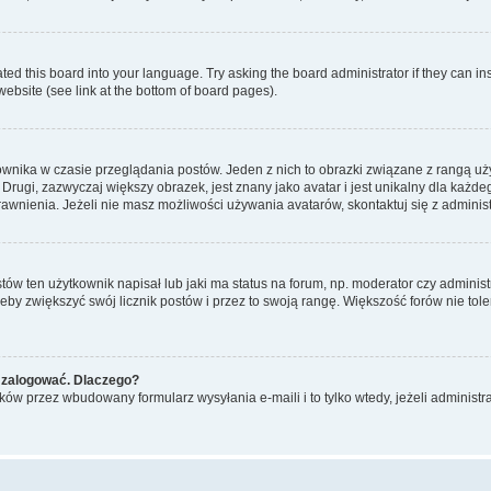
ted this board into your language. Try asking the board administrator if they can in
website (see link at the bottom of board pages).
ownika w czasie przeglądania postów. Jeden z nich to obrazki związane z rangą u
m. Drugi, zazwyczaj większy obrazek, jest znany jako avatar i jest unikalny dla k
rawnienia. Jeżeli nie masz możliwości używania avatarów, skontaktuj się z adminis
w ten użytkownik napisał lub jaki ma status na forum, np. moderator czy administ
żeby zwiększyć swój licznik postów i przez to swoją rangę. Większość forów nie toler
 zalogować. Dlaczego?
w przez wbudowany formularz wysyłania e-maili i to tylko wtedy, jeżeli administr