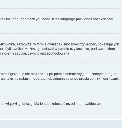
stall the language pack you need. If the language pack does not exist, feel
żytkownika, zazwyczaj w formie gwiazdek, bloczków czy kropek, pokazujących
ażdego użytkownika. Możesz go ustawić w panelu użytkownika, pod warunkiem,
tratorem i zapytaj, czym to jest spowodowane.
rator. Ogólnie to nie możesz tak po prostu zmienić wyglądu żadnych rang na
uje takich działań i moderator lub administrator po prostu obniży Twój licznik
ator włączył tę funkcję. Ma to zabezpieczać przed nieprawidłowym