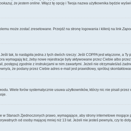
pokazuj, że jestem online
. Włącz tę opcję i Twoja nazwa użytkownika będzie wyświe
lemu może zostać zresetowane. Przejdź na stronę logowania i kliknij na link
Zapo
li tak, to nastąpiła jedna z tych dwóch rzeczy: Jeśli COPPA jest włączone, a Ty po
fora wymagają też, żeby nowe rejestracje były aktywowane przez Ciebie albo przez
mail, postępuj zgodnie z instrukcjami w nim zawartymi. Jeżeli nie otrzymałeś/aś ż
pewny/a, że podany przez Ciebie adres e-mail jest prawidłowy, spróbuj skontaktować
odu. Wiele forów systematycznie usuwa użytkowników, którzy nic nie pisali przez d
sje.
ce w Stanach Zjednoczonych prawo, wymagające, aby strony internetowe mogące pote
ywatnych od osoby mającej mniej niż 13 lat. Jeżeli nie jesteś pewny/a, czy to do