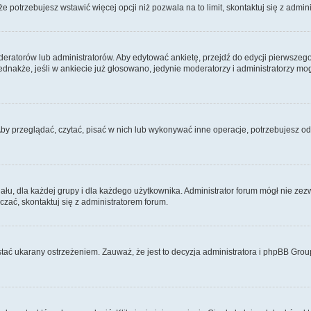
 że potrzebujesz wstawić więcej opcji niż pozwala na to limit, skontaktuj się z admin
eratorów lub administratorów. Aby edytować ankietę, przejdź do edycji pierwszego 
Jednakże, jeśli w ankiecie już głosowano, jedynie moderatorzy i administratorzy m
Aby przeglądać, czytać, pisać w nich lub wykonywać inne operacje, potrzebujesz 
, dla każdej grupy i dla każdego użytkownika. Administrator forum mógł nie zezwo
zać, skontaktuj się z administratorem forum.
tać ukarany ostrzeżeniem. Zauważ, że jest to decyzja administratora i phpBB Grou