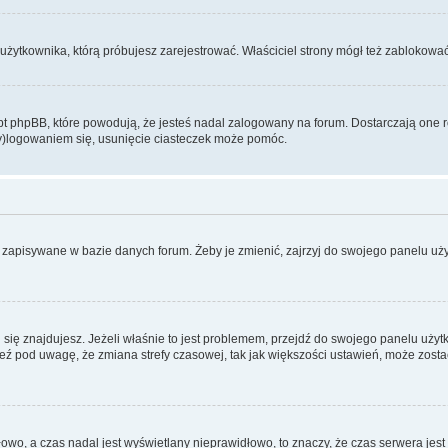
użytkownika, którą próbujesz zarejestrować. Właściciel strony mógł też zablokować 
 phpBB, które powodują, że jesteś nadal zalogowany na forum. Dostarczają one równ
wy)logowaniem się, usunięcie ciasteczek może pomóc.
 zapisywane w bazie danych forum. Żeby je zmienić, zajrzyj do swojego panelu użyt
rej się znajdujesz. Jeżeli właśnie to jest problemem, przejdź do swojego panelu uż
 pod uwagę, że zmiana strefy czasowej, tak jak większości ustawień, może zostać
dłowo, a czas nadal jest wyświetlany nieprawidłowo, to znaczy, że czas serwera jes