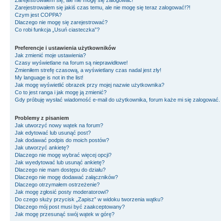
Zarejestrowałem się, ale nie mogę się zalogować!
Zarejestrowałem się jakiś czas temu, ale nie mogę się teraz zalogować!?!
Czym jest COPPA?
Dlaczego nie mogę się zarejestrować?
Co robi funkcja „Usuń ciasteczka”?
Preferencje i ustawienia użytkowników
Jak zmienić moje ustawienia?
Czasy wyświetlane na forum są nieprawidłowe!
Zmieniłem strefę czasową, a wyświetlany czas nadal jest zły!
My language is not in the list!
Jak mogę wyświetlić obrazek przy mojej nazwie użytkownika?
Co to jest ranga i jak mogę ją zmienić?
Gdy próbuję wysłać wiadomość e-mail do użytkownika, forum każe mi się zalogować
Problemy z pisaniem
Jak utworzyć nowy wątek na forum?
Jak edytować lub usunąć post?
Jak dodawać podpis do moich postów?
Jak utworzyć ankietę?
Dlaczego nie mogę wybrać więcej opcji?
Jak wyedytować lub usunąć ankietę?
Dlaczego nie mam dostępu do działu?
Dlaczego nie mogę dodawać załączników?
Dlaczego otrzymałem ostrzeżenie?
Jak mogę zgłosić posty moderatorowi?
Do czego służy przycisk „Zapisz” w widoku tworzenia wątku?
Dlaczego mój post musi być zaakceptowany?
Jak mogę przesunąć swój wątek w górę?