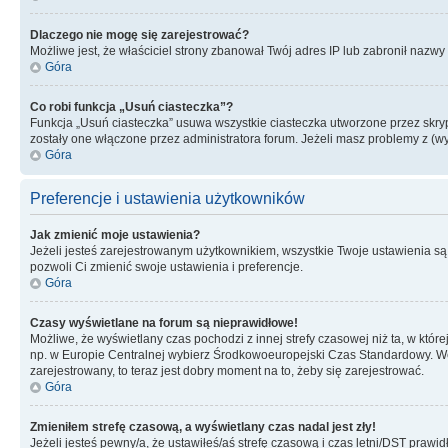
Dlaczego nie mogę się zarejestrować?
Możliwe jest, że właściciel strony zbanował Twój adres IP lub zabronił nazwy 
Góra
Co robi funkcja „Usuń ciasteczka”?
Funkcja „Usuń ciasteczka” usuwa wszystkie ciasteczka utworzone przez skrypt
zostały one włączone przez administratora forum. Jeżeli masz problemy z (
Góra
Preferencje i ustawienia użytkowników
Jak zmienić moje ustawienia?
Jeżeli jesteś zarejestrowanym użytkownikiem, wszystkie Twoje ustawienia są
pozwoli Ci zmienić swoje ustawienia i preferencje.
Góra
Czasy wyświetlane na forum są nieprawidłowe!
Możliwe, że wyświetlany czas pochodzi z innej strefy czasowej niż ta, w któ
np. w Europie Centralnej wybierz Środkowoeuropejski Czas Standardowy. Weź
zarejestrowany, to teraz jest dobry moment na to, żeby się zarejestrować.
Góra
Zmieniłem strefę czasową, a wyświetlany czas nadal jest zły!
Jeżeli jesteś pewny/a, że ustawiłeś/aś strefę czasową i czas letni/DST prawi