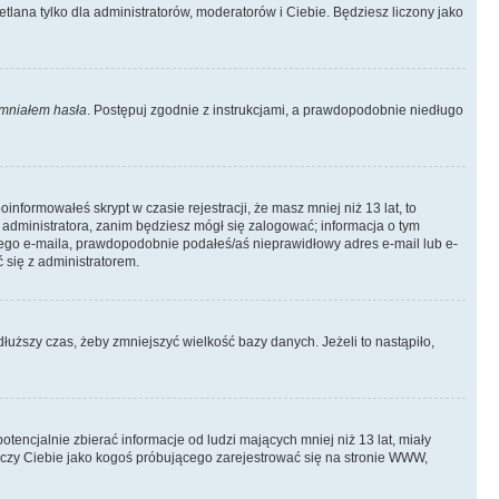
tlana tylko dla administratorów, moderatorów i Ciebie. Będziesz liczony jako
mniałem hasła
. Postępuj zgodnie z instrukcjami, a prawdopodobnie niedługo
informowałeś skrypt w czasie rejestracji, że masz mniej niż 13 lat, to
 administratora, zanim będziesz mógł się zalogować; informacja o tym
adnego e-maila, prawdopodobnie podałeś/aś nieprawidłowy adres e-mail lub e-
 się z administratorem.
łuższy czas, żeby zmniejszyć wielkość bazy danych. Jeżeli to nastąpiło,
ncjalnie zbierać informacje od ludzi mających mniej niż 13 lat, miały
tyczy Ciebie jako kogoś próbującego zarejestrować się na stronie WWW,