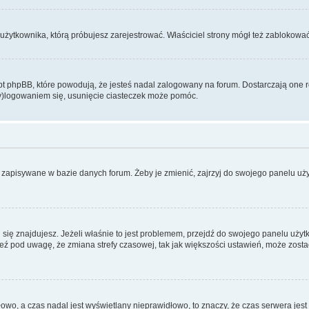
użytkownika, którą próbujesz zarejestrować. Właściciel strony mógł też zablokować 
 phpBB, które powodują, że jesteś nadal zalogowany na forum. Dostarczają one równ
wy)logowaniem się, usunięcie ciasteczek może pomóc.
 zapisywane w bazie danych forum. Żeby je zmienić, zajrzyj do swojego panelu użyt
rej się znajdujesz. Jeżeli właśnie to jest problemem, przejdź do swojego panelu uż
 pod uwagę, że zmiana strefy czasowej, tak jak większości ustawień, może zostać
dłowo, a czas nadal jest wyświetlany nieprawidłowo, to znaczy, że czas serwera jes