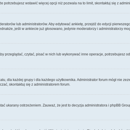
 że potrzebujesz wstawić więcej opcji niż pozwala na to limit, skontaktuj się z admin
eratorów lub administratorów. Aby edytować ankietę, przejdź do edycji pierwszego 
Jednakże, jeśli w ankiecie już głosowano, jedynie moderatorzy i administratorzy m
Aby przeglądać, czytać, pisać w nich lub wykonywać inne operacje, potrzebujesz 
, dla każdej grupy i dla każdego użytkownika. Administrator forum mógł nie zezwo
zać, skontaktuj się z administratorem forum.
tać ukarany ostrzeżeniem. Zauważ, że jest to decyzja administratora i phpBB Grou