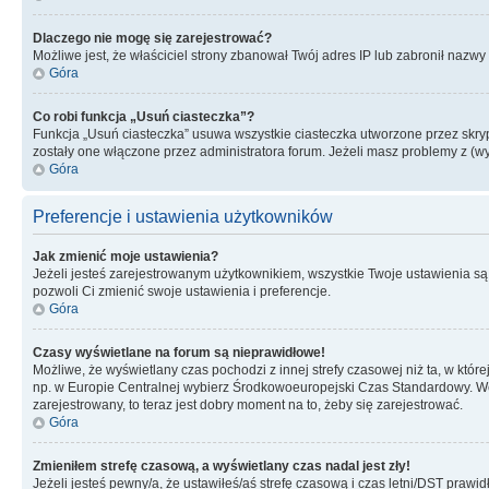
Dlaczego nie mogę się zarejestrować?
Możliwe jest, że właściciel strony zbanował Twój adres IP lub zabronił nazwy 
Góra
Co robi funkcja „Usuń ciasteczka”?
Funkcja „Usuń ciasteczka” usuwa wszystkie ciasteczka utworzone przez skrypt
zostały one włączone przez administratora forum. Jeżeli masz problemy z (
Góra
Preferencje i ustawienia użytkowników
Jak zmienić moje ustawienia?
Jeżeli jesteś zarejestrowanym użytkownikiem, wszystkie Twoje ustawienia są
pozwoli Ci zmienić swoje ustawienia i preferencje.
Góra
Czasy wyświetlane na forum są nieprawidłowe!
Możliwe, że wyświetlany czas pochodzi z innej strefy czasowej niż ta, w któ
np. w Europie Centralnej wybierz Środkowoeuropejski Czas Standardowy. Weź
zarejestrowany, to teraz jest dobry moment na to, żeby się zarejestrować.
Góra
Zmieniłem strefę czasową, a wyświetlany czas nadal jest zły!
Jeżeli jesteś pewny/a, że ustawiłeś/aś strefę czasową i czas letni/DST prawi