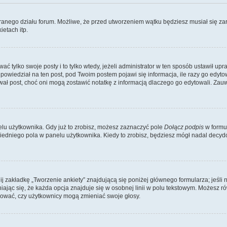
branego działu forum. Możliwe, że przed utworzeniem wątku będziesz musiał się za
etach itp.
ać tylko swoje posty i to tylko wtedy, jeżeli administrator w ten sposób ustawił u
owiedział na ten post, pod Twoim postem pojawi się informacja, ile razy go edytowałe
ytował post, choć oni mogą zostawić notatkę z informacją dlaczego go edytowali. Za
lu użytkownika. Gdy już to zrobisz, możesz zaznaczyć pole
Dołącz podpis
w formu
edniego pola w panelu użytkownika. Kiedy to zrobisz, będziesz mógł nadal decy
nij zakładkę „Tworzenie ankiety” znajdującą się poniżej głównego formularza; jeśli 
ając się, że każda opcja znajduje się w osobnej linii w polu tekstowym. Możesz ró
ydować, czy użytkownicy mogą zmieniać swoje głosy.