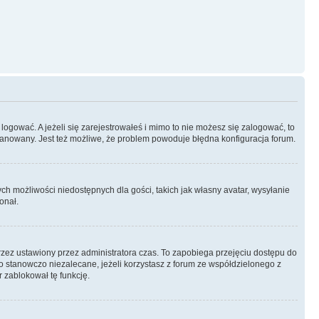
logować. A jeżeli się zarejestrowałeś i mimo to nie możesz się zalogować, to
 zbanowany. Jest też możliwe, że problem powoduje błędna konfiguracja forum.
ych możliwości niedostępnych dla gości, takich jak własny avatar, wysyłanie
onał.
rzez ustawiony przez administratora czas. To zapobiega przejęciu dostępu do
 stanowczo niezalecane, jeżeli korzystasz z forum ze współdzielonego z
r zablokował tę funkcję.