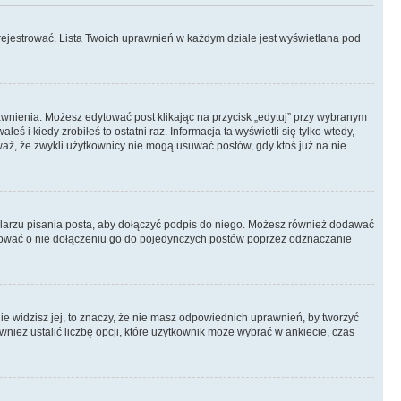
rejestrować. Lista Twoich uprawnień w każdym dziale jest wyświetlana pod
prawnienia. Możesz edytować post klikając na przycisk „edytuj” przy wybranym
ś i kiedy zrobiłeś to ostatni raz. Informacja ta wyświetli się tylko wtedy,
uważ, że zwykli użytkownicy nie mogą usuwać postów, gdy ktoś już na nie
larzu pisania posta, aby dołączyć podpis do niego. Możesz również dodawać
dować o nie dołączeniu go do pojedynczych postów poprzez odznaczanie
nie widzisz jej, to znaczy, że nie masz odpowiednich uprawnień, by tworzyć
wnież ustalić liczbę opcji, które użytkownik może wybrać w ankiecie, czas