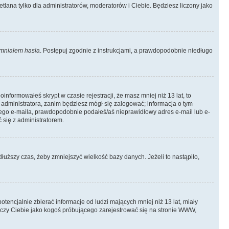
tlana tylko dla administratorów, moderatorów i Ciebie. Będziesz liczony jako
mniałem hasła
. Postępuj zgodnie z instrukcjami, a prawdopodobnie niedługo
informowałeś skrypt w czasie rejestracji, że masz mniej niż 13 lat, to
 administratora, zanim będziesz mógł się zalogować; informacja o tym
adnego e-maila, prawdopodobnie podałeś/aś nieprawidłowy adres e-mail lub e-
 się z administratorem.
łuższy czas, żeby zmniejszyć wielkość bazy danych. Jeżeli to nastąpiło,
ncjalnie zbierać informacje od ludzi mających mniej niż 13 lat, miały
tyczy Ciebie jako kogoś próbującego zarejestrować się na stronie WWW,