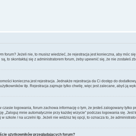
forum? Jeżeli nie, to musisz wiedzieć, że rejestracja jest konieczna, aby móc się 
 są, to skontaktuj się z administratorem forum, żeby upewnić się, że nie zostałeś
domości konieczna jest rejestracja. Jednakże rejestracja da Ci dostęp do dodatkow
żytkowników itp. Rejestracja zajmuje tylko chwilę, więc jest zalecane, abyś ją wyk
 czasie logowania, forum zachowa informację o tym, że jesteś zalogowany tylko p
 „Zaloguj mnie automatycznie przy każdej wizycie” podczas logowania się. Jest to
szkole / na uczelni itp. Jeżeli nie widzisz tej opcji, to oznacza to, że administrato
iście użytkowników przeglądających forum?