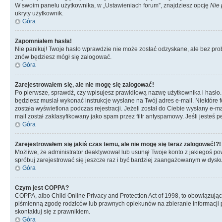
W swoim panelu użytkownika, w „Ustawieniach forum”, znajdziesz opcję
Nie 
ukryty użytkownik.
Góra
Zapomniałem hasła!
Nie panikuj! Twoje hasło wprawdzie nie może zostać odzyskane, ale bez prob
znów będziesz mógł się zalogować.
Góra
Zarejestrowałem się, ale nie mogę się zalogować!
Po pierwsze, sprawdź, czy wpisujesz prawidłową nazwę użytkownika i hasło. Jeś
będziesz musiał wykonać instrukcje wysłane na Twój adres e-mail. Niektóre 
została wyświetlona podczas rejestracji. Jeżeli został do Ciebie wysłany e-
mail został zaklasyfikowany jako spam przez filtr antyspamowy. Jeśli jesteś 
Góra
Zarejestrowałem się jakiś czas temu, ale nie mogę się teraz zalogować!?!
Możliwe, że administrator deaktywował lub usunął Twoje konto z jakiegoś pow
spróbuj zarejestrować się jeszcze raz i być bardziej zaangażowanym w dysku
Góra
Czym jest COPPA?
COPPA, albo Child Online Privacy and Protection Act of 1998, to obowiązują
piśmienną zgodę rodziców lub prawnych opiekunów na zbieranie informacji pr
skontaktuj się z prawnikiem.
Góra