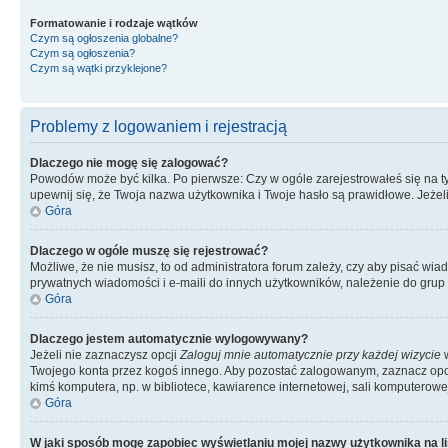
Formatowanie i rodzaje wątków
Czym są ogłoszenia globalne?
Czym są ogłoszenia?
Czym są wątki przyklejone?
Problemy z logowaniem i rejestracją
Dlaczego nie mogę się zalogować?
Powodów może być kilka. Po pierwsze: Czy w ogóle zarejestrowałeś się na tym 
upewnij się, że Twoja nazwa użytkownika i Twoje hasło są prawidłowe. Jeżeli
Góra
Dlaczego w ogóle muszę się rejestrować?
Możliwe, że nie musisz, to od administratora forum zależy, czy aby pisać wia
prywatnych wiadomości i e-maili do innych użytkowników, należenie do grup u
Góra
Dlaczego jestem automatycznie wylogowywany?
Jeżeli nie zaznaczysz opcji
Zaloguj mnie automatycznie przy każdej wizycie
w
Twojego konta przez kogoś innego. Aby pozostać zalogowanym, zaznacz opcję
kimś komputera, np. w bibliotece, kawiarence internetowej, sali komputerowej w 
Góra
W jaki sposób mogę zapobiec wyświetlaniu mojej nazwy użytkownika na l