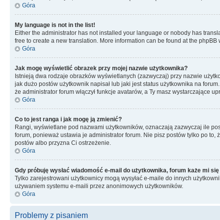
Góra
My language is not in the list!
Either the administrator has not installed your language or nobody has transla
free to create a new translation. More information can be found at the phpBB 
Góra
Jak mogę wyświetlić obrazek przy mojej nazwie użytkownika?
Istnieją dwa rodzaje obrazków wyświetlanych (zazwyczaj) przy nazwie użytk
jak dużo postów użytkownik napisał lub jaki jest status użytkownika na foru
że administrator forum włączył funkcje avatarów, a Ty masz wystarczające up
Góra
Co to jest ranga i jak mogę ją zmienić?
Rangi, wyświetlane pod nazwami użytkowników, oznaczają zazwyczaj ile postó
forum, ponieważ ustawia je administrator forum. Nie pisz postów tylko po to, 
postów albo przyzna Ci ostrzeżenie.
Góra
Gdy próbuję wysłać wiadomość e-mail do użytkownika, forum każe mi się
Tylko zarejestrowani użytkownicy mogą wysyłać e-maile do innych użytkownikó
używaniem systemu e-maili przez anonimowych użytkowników.
Góra
Problemy z pisaniem