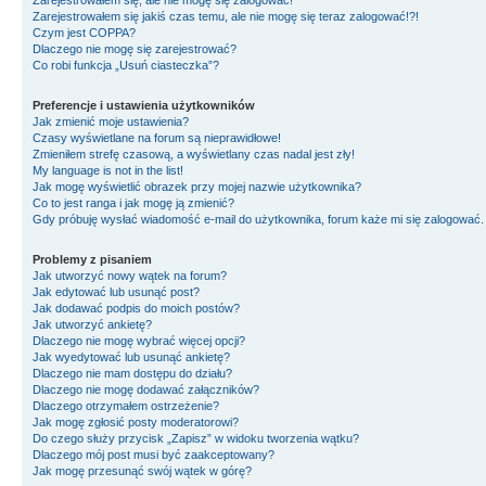
Zarejestrowałem się, ale nie mogę się zalogować!
Zarejestrowałem się jakiś czas temu, ale nie mogę się teraz zalogować!?!
Czym jest COPPA?
Dlaczego nie mogę się zarejestrować?
Co robi funkcja „Usuń ciasteczka”?
Preferencje i ustawienia użytkowników
Jak zmienić moje ustawienia?
Czasy wyświetlane na forum są nieprawidłowe!
Zmieniłem strefę czasową, a wyświetlany czas nadal jest zły!
My language is not in the list!
Jak mogę wyświetlić obrazek przy mojej nazwie użytkownika?
Co to jest ranga i jak mogę ją zmienić?
Gdy próbuję wysłać wiadomość e-mail do użytkownika, forum każe mi się zalogować
Problemy z pisaniem
Jak utworzyć nowy wątek na forum?
Jak edytować lub usunąć post?
Jak dodawać podpis do moich postów?
Jak utworzyć ankietę?
Dlaczego nie mogę wybrać więcej opcji?
Jak wyedytować lub usunąć ankietę?
Dlaczego nie mam dostępu do działu?
Dlaczego nie mogę dodawać załączników?
Dlaczego otrzymałem ostrzeżenie?
Jak mogę zgłosić posty moderatorowi?
Do czego służy przycisk „Zapisz” w widoku tworzenia wątku?
Dlaczego mój post musi być zaakceptowany?
Jak mogę przesunąć swój wątek w górę?