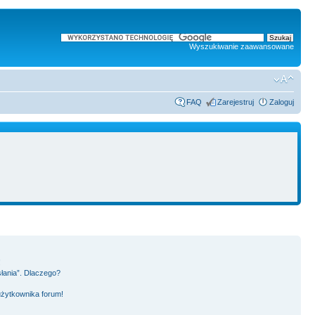
Wyszukiwanie zaawansowane
FAQ
Zarejestruj
Zaloguj
!
słania”. Dlaczego?
użytkownika forum!