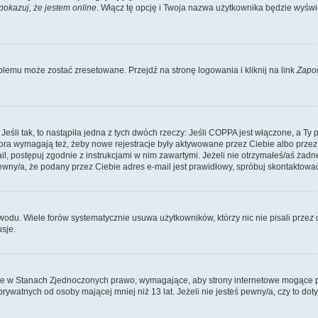
pokazuj, że jestem online
. Włącz tę opcję i Twoja nazwa użytkownika będzie wyświe
lemu może zostać zresetowane. Przejdź na stronę logowania i kliknij na link
Zapo
li tak, to nastąpiła jedna z tych dwóch rzeczy: Jeśli COPPA jest włączone, a Ty po
fora wymagają też, żeby nowe rejestracje były aktywowane przez Ciebie albo przez
mail, postępuj zgodnie z instrukcjami w nim zawartymi. Jeżeli nie otrzymałeś/aś ż
pewny/a, że podany przez Ciebie adres e-mail jest prawidłowy, spróbuj skontaktować
odu. Wiele forów systematycznie usuwa użytkowników, którzy nic nie pisali przez d
sje.
ce w Stanach Zjednoczonych prawo, wymagające, aby strony internetowe mogące pote
ywatnych od osoby mającej mniej niż 13 lat. Jeżeli nie jesteś pewny/a, czy to do