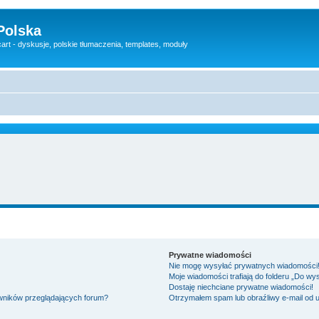
Polska
rt - dyskusje, polskie tłumaczenia, templates, moduły
Prywatne wiadomości
Nie mogę wysyłać prywatnych wiadomości
Moje wiadomości trafiają do folderu „Do wy
Dostaję niechciane prywatne wiadomości!
owników przeglądających forum?
Otrzymałem spam lub obraźliwy e-mail od 