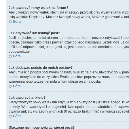
Jak utworzyć nowy wątek na forum?
Aby utworzyć nowy wątek, kliknij na właściwy przycisk przy wyświetlaniu wy
listą wątków. Przykłady: Możesz tworzyć nowy wątek, Możesz głosować w anki
Góra
Jak edytować lub usunąć post?
Jeśli nie jesteś administratorem lub moderator forum, możesz edytować i usuw
poście, czasami tylko przez pewien czas po jego napisaniu. Jeżeli ktoś już odp
jeśli ktoś odpowiedział; nie pojawi się jeśli moderator lub administrator ed
odpowiedział.
Góra
Jak dodawać podpis do moich postów?
Aby umieścić podpis pod swoim postem, musisz najpierw utworzyć go w pane
podpis domyślnie do wszystkich Twoich postów, poprzez zaznaczenie odpowi
wspomnianego wcześniej pola w formularzu pisania posta.
Góra
Jak utworzyć ankietę?
Kiedy tworzysz nowy wątek lub edytujesz pierwszy post już istniejącego, klik
ankiety. Wprowadź tytuł i co najmniej dwie opcje do odpowiednich pól, upewni
trwania ankiety wyrażony w dniach (0 oznacza brak limitu) i w końcu zadec
Góra
Dlaczego nie mogę wybrać więcej opcji?