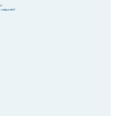
m?
 załączniki?