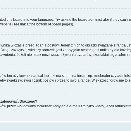
ted this board into your language. Try asking the board administrator if they can in
website (see link at the bottom of board pages).
ownika w czasie przeglądania postów. Jeden z nich to obrazki związane z rangą u
m. Drugi, zazwyczaj większy obrazek, jest znany jako avatar i jest unikalny dla k
rawnienia. Jeżeli nie masz możliwości używania avatarów, skontaktuj się z adminis
w ten użytkownik napisał lub jaki ma status na forum, np. moderator czy administ
żeby zwiększyć swój licznik postów i przez to swoją rangę. Większość forów nie toler
 zalogować. Dlaczego?
w przez wbudowany formularz wysyłania e-maili i to tylko wtedy, jeżeli administr