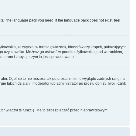
stall the language pack you need. If the language pack does not exist, feel
żytkownika, zazwyczaj w formie gwiazdek, bloczków czy kropek, pokazujących
ażdego użytkownika. Możesz go ustawić w panelu użytkownika, pod warunkiem,
tratorem i zapytaj, czym to jest spowodowane.
rator. Ogólnie to nie możesz tak po prostu zmienić wyglądu żadnych rang na
uje takich działań i moderator lub administrator po prostu obniży Twój licznik
ator włączył tę funkcję. Ma to zabezpieczać przed nieprawidłowym