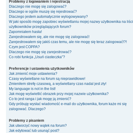
Problemy z logowaniem i rejestracją
Dlaczego nie mogę się zalogować?
Dlaczego w ogóle muszę się rejestrować?
Dlaczego jestem automatycznie wylogowywany?
W jaki sposób mogę zapobiec wyświetlaniu mojej nazwy użytkownika na liśc
użytkowników przeglądających forum?
Zapomniałem hasła!
Zarejestrowałem się, ale nie mogę się zalogować!
Zarejestrowałem się jakiś czas temu, ale nie mogę się teraz zalogować!?!
Czym jest COPPA?
Dlaczego nie mogę się zarejestrować?
Co robi funkcja „Usuń ciasteczka”?
Preferencje i ustawienia użytkowników
Jak zmienić moje ustawienia?
Czasy wyświetlane na forum są nieprawidłowe!
Zmieniłem strefę czasową, a wyświetlany czas nadal jest zły!
My language is not in the list!
Jak mogę wyświetlić obrazek przy mojej nazwie użytkownika?
Co to jest ranga i jak mogę ją zmienić?
Gdy próbuję wysłać wiadomość e-mail do użytkownika, forum każe mi się
zalogować. Dlaczego?
Problemy z pisaniem
Jak utworzyć nowy wątek na forum?
Jak edytować lub usunąć post?