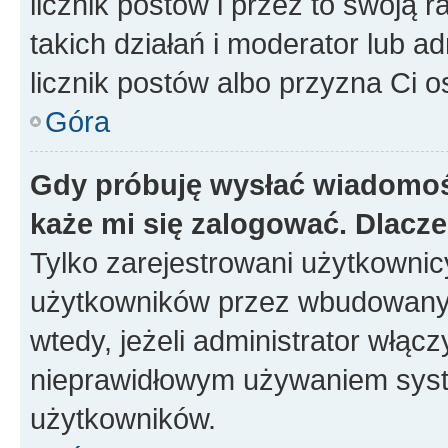
licznik postów i przez to swoją 
takich działań i moderator lub a
licznik postów albo przyzna Ci o
Góra
Gdy próbuję wysłać wiadomoś
każe mi się zalogować. Dlacz
Tylko zarejestrowani użytkowni
użytkowników przez wbudowany fo
wtedy, jeżeli administrator włąc
nieprawidłowym używaniem syst
użytkowników.