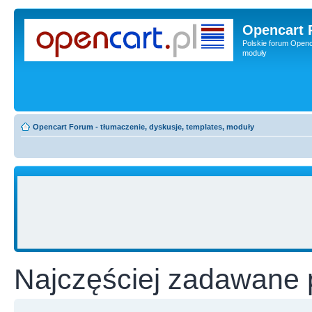
Opencart 
Polskie forum Openca
moduły
Opencart Forum - tłumaczenie, dyskusje, templates, moduły
Najczęściej zadawane 