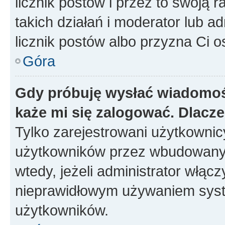
licznik postów i przez to swoją 
takich działań i moderator lub a
licznik postów albo przyzna Ci o
Góra
Gdy próbuję wysłać wiadomoś
każe mi się zalogować. Dlacz
Tylko zarejestrowani użytkowni
użytkowników przez wbudowany fo
wtedy, jeżeli administrator włąc
nieprawidłowym używaniem syst
użytkowników.