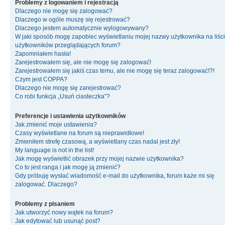
Problemy z logowaniem i rejestracją
Dlaczego nie mogę się zalogować?
Dlaczego w ogóle muszę się rejestrować?
Dlaczego jestem automatycznie wylogowywany?
W jaki sposób mogę zapobiec wyświetlaniu mojej nazwy użytkownika na liśc
użytkowników przeglądających forum?
Zapomniałem hasła!
Zarejestrowałem się, ale nie mogę się zalogować!
Zarejestrowałem się jakiś czas temu, ale nie mogę się teraz zalogować!?!
Czym jest COPPA?
Dlaczego nie mogę się zarejestrować?
Co robi funkcja „Usuń ciasteczka”?
Preferencje i ustawienia użytkowników
Jak zmienić moje ustawienia?
Czasy wyświetlane na forum są nieprawidłowe!
Zmieniłem strefę czasową, a wyświetlany czas nadal jest zły!
My language is not in the list!
Jak mogę wyświetlić obrazek przy mojej nazwie użytkownika?
Co to jest ranga i jak mogę ją zmienić?
Gdy próbuję wysłać wiadomość e-mail do użytkownika, forum każe mi się
zalogować. Dlaczego?
Problemy z pisaniem
Jak utworzyć nowy wątek na forum?
Jak edytować lub usunąć post?