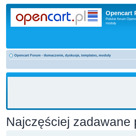
Opencart 
Polskie forum Openca
moduły
Opencart Forum - tłumaczenie, dyskusje, templates, moduły
Najczęściej zadawane 