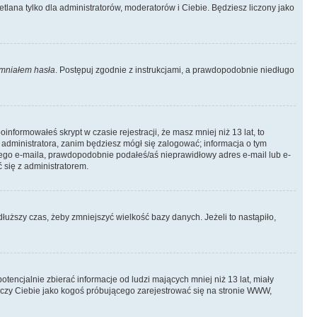
tlana tylko dla administratorów, moderatorów i Ciebie. Będziesz liczony jako
mniałem hasła
. Postępuj zgodnie z instrukcjami, a prawdopodobnie niedługo
informowałeś skrypt w czasie rejestracji, że masz mniej niż 13 lat, to
 administratora, zanim będziesz mógł się zalogować; informacja o tym
adnego e-maila, prawdopodobnie podałeś/aś nieprawidłowy adres e-mail lub e-
 się z administratorem.
łuższy czas, żeby zmniejszyć wielkość bazy danych. Jeżeli to nastąpiło,
ncjalnie zbierać informacje od ludzi mających mniej niż 13 lat, miały
tyczy Ciebie jako kogoś próbującego zarejestrować się na stronie WWW,