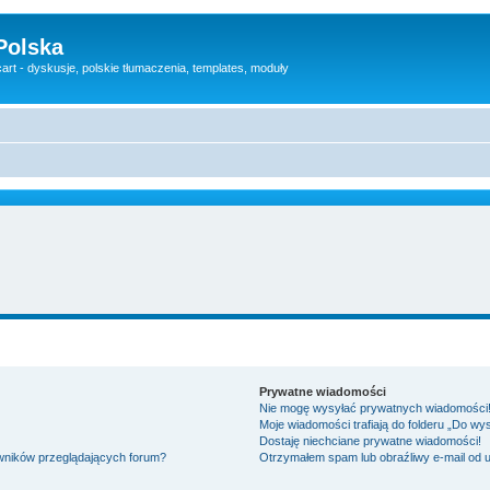
Polska
rt - dyskusje, polskie tłumaczenia, templates, moduły
Prywatne wiadomości
Nie mogę wysyłać prywatnych wiadomości
Moje wiadomości trafiają do folderu „Do wy
Dostaję niechciane prywatne wiadomości!
owników przeglądających forum?
Otrzymałem spam lub obraźliwy e-mail od 