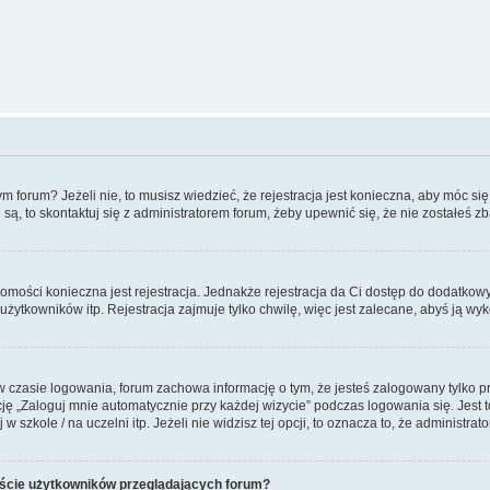
forum? Jeżeli nie, to musisz wiedzieć, że rejestracja jest konieczna, aby móc się 
 są, to skontaktuj się z administratorem forum, żeby upewnić się, że nie zostałeś
domości konieczna jest rejestracja. Jednakże rejestracja da Ci dostęp do dodatkow
żytkowników itp. Rejestracja zajmuje tylko chwilę, więc jest zalecane, abyś ją wyk
 czasie logowania, forum zachowa informację o tym, że jesteś zalogowany tylko p
 „Zaloguj mnie automatycznie przy każdej wizycie” podczas logowania się. Jest to
szkole / na uczelni itp. Jeżeli nie widzisz tej opcji, to oznacza to, że administrato
iście użytkowników przeglądających forum?