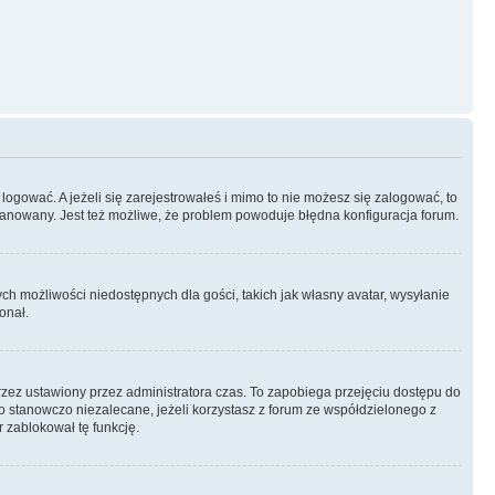
logować. A jeżeli się zarejestrowałeś i mimo to nie możesz się zalogować, to
 zbanowany. Jest też możliwe, że problem powoduje błędna konfiguracja forum.
ych możliwości niedostępnych dla gości, takich jak własny avatar, wysyłanie
onał.
rzez ustawiony przez administratora czas. To zapobiega przejęciu dostępu do
 stanowczo niezalecane, jeżeli korzystasz z forum ze współdzielonego z
r zablokował tę funkcję.