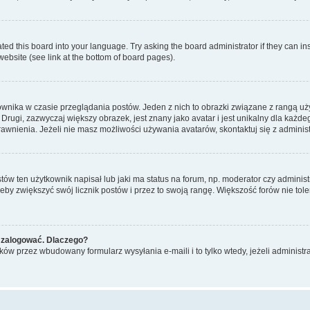
ted this board into your language. Try asking the board administrator if they can in
website (see link at the bottom of board pages).
ownika w czasie przeglądania postów. Jeden z nich to obrazki związane z rangą u
m. Drugi, zazwyczaj większy obrazek, jest znany jako avatar i jest unikalny dla k
rawnienia. Jeżeli nie masz możliwości używania avatarów, skontaktuj się z adminis
w ten użytkownik napisał lub jaki ma status na forum, np. moderator czy administ
żeby zwiększyć swój licznik postów i przez to swoją rangę. Większość forów nie toler
 zalogować. Dlaczego?
w przez wbudowany formularz wysyłania e-maili i to tylko wtedy, jeżeli administr