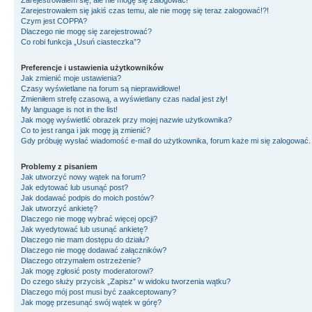
Zarejestrowałem się, ale nie mogę się zalogować!
Zarejestrowałem się jakiś czas temu, ale nie mogę się teraz zalogować!?!
Czym jest COPPA?
Dlaczego nie mogę się zarejestrować?
Co robi funkcja „Usuń ciasteczka”?
Preferencje i ustawienia użytkowników
Jak zmienić moje ustawienia?
Czasy wyświetlane na forum są nieprawidłowe!
Zmieniłem strefę czasową, a wyświetlany czas nadal jest zły!
My language is not in the list!
Jak mogę wyświetlić obrazek przy mojej nazwie użytkownika?
Co to jest ranga i jak mogę ją zmienić?
Gdy próbuję wysłać wiadomość e-mail do użytkownika, forum każe mi się zalogować
Problemy z pisaniem
Jak utworzyć nowy wątek na forum?
Jak edytować lub usunąć post?
Jak dodawać podpis do moich postów?
Jak utworzyć ankietę?
Dlaczego nie mogę wybrać więcej opcji?
Jak wyedytować lub usunąć ankietę?
Dlaczego nie mam dostępu do działu?
Dlaczego nie mogę dodawać załączników?
Dlaczego otrzymałem ostrzeżenie?
Jak mogę zgłosić posty moderatorowi?
Do czego służy przycisk „Zapisz” w widoku tworzenia wątku?
Dlaczego mój post musi być zaakceptowany?
Jak mogę przesunąć swój wątek w górę?