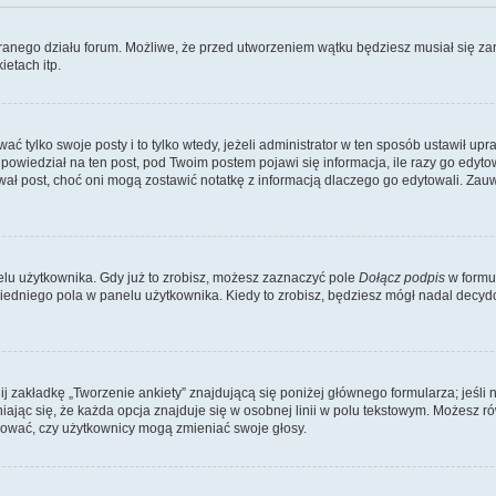
branego działu forum. Możliwe, że przed utworzeniem wątku będziesz musiał się za
etach itp.
ać tylko swoje posty i to tylko wtedy, jeżeli administrator w ten sposób ustawił u
owiedział na ten post, pod Twoim postem pojawi się informacja, ile razy go edytowałe
ytował post, choć oni mogą zostawić notatkę z informacją dlaczego go edytowali. Za
lu użytkownika. Gdy już to zrobisz, możesz zaznaczyć pole
Dołącz podpis
w formu
edniego pola w panelu użytkownika. Kiedy to zrobisz, będziesz mógł nadal decy
nij zakładkę „Tworzenie ankiety” znajdującą się poniżej głównego formularza; jeśli 
ając się, że każda opcja znajduje się w osobnej linii w polu tekstowym. Możesz ró
ydować, czy użytkownicy mogą zmieniać swoje głosy.