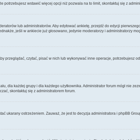
 że potrzebujesz wstawić więcej opcji niż pozwala na to limit, skontaktuj się z admin
eratorów lub administratorów. Aby edytować ankietę, przejdź do edycji pierwszego 
Jednakże, jeśli w ankiecie już głosowano, jedynie moderatorzy i administratorzy m
Aby przeglądać, czytać, pisać w nich lub wykonywać inne operacje, potrzebujesz 
, dla każdej grupy i dla każdego użytkownika. Administrator forum mógł nie zezwo
zać, skontaktuj się z administratorem forum.
tać ukarany ostrzeżeniem. Zauważ, że jest to decyzja administratora i phpBB Grou