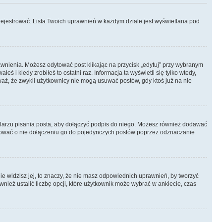
rejestrować. Lista Twoich uprawnień w każdym dziale jest wyświetlana pod
prawnienia. Możesz edytować post klikając na przycisk „edytuj” przy wybranym
ś i kiedy zrobiłeś to ostatni raz. Informacja ta wyświetli się tylko wtedy,
uważ, że zwykli użytkownicy nie mogą usuwać postów, gdy ktoś już na nie
larzu pisania posta, aby dołączyć podpis do niego. Możesz również dodawać
dować o nie dołączeniu go do pojedynczych postów poprzez odznaczanie
nie widzisz jej, to znaczy, że nie masz odpowiednich uprawnień, by tworzyć
wnież ustalić liczbę opcji, które użytkownik może wybrać w ankiecie, czas