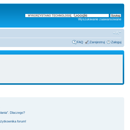
Wyszukiwanie zaawansowane
FAQ
Zarejestruj
Zaloguj
!
słania”. Dlaczego?
użytkownika forum!