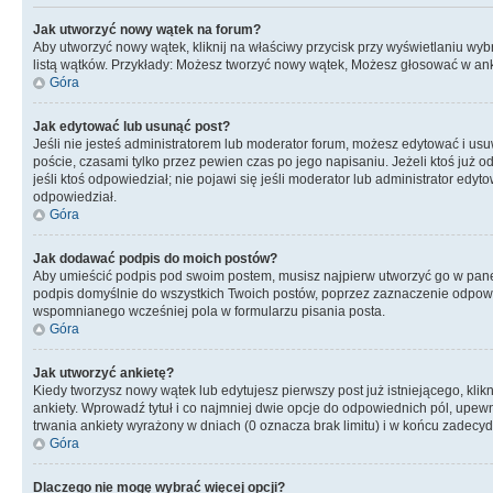
Jak utworzyć nowy wątek na forum?
Aby utworzyć nowy wątek, kliknij na właściwy przycisk przy wyświetlaniu wy
listą wątków. Przykłady: Możesz tworzyć nowy wątek, Możesz głosować w anki
Góra
Jak edytować lub usunąć post?
Jeśli nie jesteś administratorem lub moderator forum, możesz edytować i usuw
poście, czasami tylko przez pewien czas po jego napisaniu. Jeżeli ktoś już odp
jeśli ktoś odpowiedział; nie pojawi się jeśli moderator lub administrator ed
odpowiedział.
Góra
Jak dodawać podpis do moich postów?
Aby umieścić podpis pod swoim postem, musisz najpierw utworzyć go w pane
podpis domyślnie do wszystkich Twoich postów, poprzez zaznaczenie odpowi
wspomnianego wcześniej pola w formularzu pisania posta.
Góra
Jak utworzyć ankietę?
Kiedy tworzysz nowy wątek lub edytujesz pierwszy post już istniejącego, klik
ankiety. Wprowadź tytuł i co najmniej dwie opcje do odpowiednich pól, upewni
trwania ankiety wyrażony w dniach (0 oznacza brak limitu) i w końcu zadec
Góra
Dlaczego nie mogę wybrać więcej opcji?