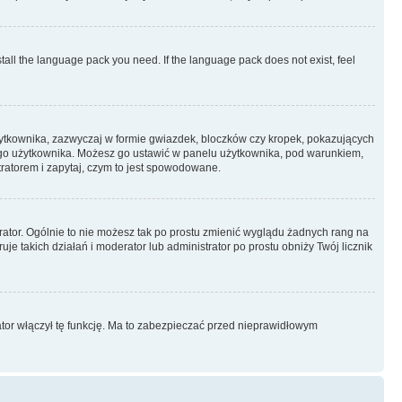
stall the language pack you need. If the language pack does not exist, feel
żytkownika, zazwyczaj w formie gwiazdek, bloczków czy kropek, pokazujących
ażdego użytkownika. Możesz go ustawić w panelu użytkownika, pod warunkiem,
tratorem i zapytaj, czym to jest spowodowane.
rator. Ogólnie to nie możesz tak po prostu zmienić wyglądu żadnych rang na
uje takich działań i moderator lub administrator po prostu obniży Twój licznik
ator włączył tę funkcję. Ma to zabezpieczać przed nieprawidłowym