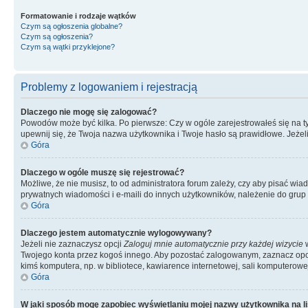
Formatowanie i rodzaje wątków
Czym są ogłoszenia globalne?
Czym są ogłoszenia?
Czym są wątki przyklejone?
Problemy z logowaniem i rejestracją
Dlaczego nie mogę się zalogować?
Powodów może być kilka. Po pierwsze: Czy w ogóle zarejestrowałeś się na tym 
upewnij się, że Twoja nazwa użytkownika i Twoje hasło są prawidłowe. Jeżeli
Góra
Dlaczego w ogóle muszę się rejestrować?
Możliwe, że nie musisz, to od administratora forum zależy, czy aby pisać wia
prywatnych wiadomości i e-maili do innych użytkowników, należenie do grup u
Góra
Dlaczego jestem automatycznie wylogowywany?
Jeżeli nie zaznaczysz opcji
Zaloguj mnie automatycznie przy każdej wizycie
w
Twojego konta przez kogoś innego. Aby pozostać zalogowanym, zaznacz opcję
kimś komputera, np. w bibliotece, kawiarence internetowej, sali komputerowej w 
Góra
W jaki sposób mogę zapobiec wyświetlaniu mojej nazwy użytkownika na l