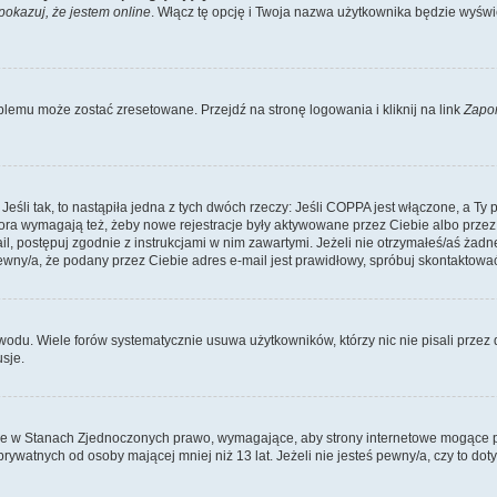
pokazuj, że jestem online
. Włącz tę opcję i Twoja nazwa użytkownika będzie wyświe
lemu może zostać zresetowane. Przejdź na stronę logowania i kliknij na link
Zapo
li tak, to nastąpiła jedna z tych dwóch rzeczy: Jeśli COPPA jest włączone, a Ty po
fora wymagają też, żeby nowe rejestracje były aktywowane przez Ciebie albo przez
mail, postępuj zgodnie z instrukcjami w nim zawartymi. Jeżeli nie otrzymałeś/aś ż
pewny/a, że podany przez Ciebie adres e-mail jest prawidłowy, spróbuj skontaktować
odu. Wiele forów systematycznie usuwa użytkowników, którzy nic nie pisali przez d
sje.
ce w Stanach Zjednoczonych prawo, wymagające, aby strony internetowe mogące pote
ywatnych od osoby mającej mniej niż 13 lat. Jeżeli nie jesteś pewny/a, czy to do