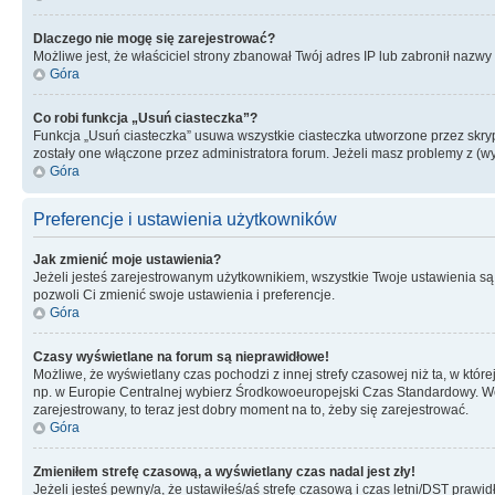
Dlaczego nie mogę się zarejestrować?
Możliwe jest, że właściciel strony zbanował Twój adres IP lub zabronił nazwy 
Góra
Co robi funkcja „Usuń ciasteczka”?
Funkcja „Usuń ciasteczka” usuwa wszystkie ciasteczka utworzone przez skrypt
zostały one włączone przez administratora forum. Jeżeli masz problemy z (
Góra
Preferencje i ustawienia użytkowników
Jak zmienić moje ustawienia?
Jeżeli jesteś zarejestrowanym użytkownikiem, wszystkie Twoje ustawienia są
pozwoli Ci zmienić swoje ustawienia i preferencje.
Góra
Czasy wyświetlane na forum są nieprawidłowe!
Możliwe, że wyświetlany czas pochodzi z innej strefy czasowej niż ta, w któ
np. w Europie Centralnej wybierz Środkowoeuropejski Czas Standardowy. Weź
zarejestrowany, to teraz jest dobry moment na to, żeby się zarejestrować.
Góra
Zmieniłem strefę czasową, a wyświetlany czas nadal jest zły!
Jeżeli jesteś pewny/a, że ustawiłeś/aś strefę czasową i czas letni/DST prawi