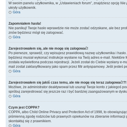
W swoim panelu użytkownika, w „Ustawieniach forum”, znajdziesz opcję
Nie 
ukryty użytkownik.
Góra
Zapomniałem hasła!
Nie panikuj! Twoje hasło wprawdzie nie może zostać odzyskane, ale bez prob
znów będziesz mógł się zalogować.
Góra
Zarejestrowałem się, ale nie mogę się zalogować!
Po pierwsze, sprawdź, czy wpisujesz prawidłową nazwę użytkownika i hasło. Jeś
będziesz musiał wykonać instrukcje wysłane na Twój adres e-mail. Niektóre 
została wyświetlona podczas rejestracji. Jeżeli został do Ciebie wysłany e-
mail został zaklasyfikowany jako spam przez filtr antyspamowy. Jeśli jesteś 
Góra
Zarejestrowałem się jakiś czas temu, ale nie mogę się teraz zalogować!?!
Możliwe, że administrator deaktywował lub usunął Twoje konto z jakiegoś pow
spróbuj zarejestrować się jeszcze raz i być bardziej zaangażowanym w dysku
Góra
Czym jest COPPA?
COPPA, albo Child Online Privacy and Protection Act of 1998, to obowiązują
piśmienną zgodę rodziców lub prawnych opiekunów na zbieranie informacji pr
skontaktuj się z prawnikiem.
Góra