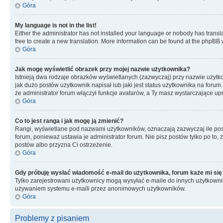
Góra
My language is not in the list!
Either the administrator has not installed your language or nobody has transla
free to create a new translation. More information can be found at the phpBB 
Góra
Jak mogę wyświetlić obrazek przy mojej nazwie użytkownika?
Istnieją dwa rodzaje obrazków wyświetlanych (zazwyczaj) przy nazwie użytk
jak dużo postów użytkownik napisał lub jaki jest status użytkownika na foru
że administrator forum włączył funkcje avatarów, a Ty masz wystarczające up
Góra
Co to jest ranga i jak mogę ją zmienić?
Rangi, wyświetlane pod nazwami użytkowników, oznaczają zazwyczaj ile postó
forum, ponieważ ustawia je administrator forum. Nie pisz postów tylko po to, 
postów albo przyzna Ci ostrzeżenie.
Góra
Gdy próbuję wysłać wiadomość e-mail do użytkownika, forum każe mi się
Tylko zarejestrowani użytkownicy mogą wysyłać e-maile do innych użytkownikó
używaniem systemu e-maili przez anonimowych użytkowników.
Góra
Problemy z pisaniem