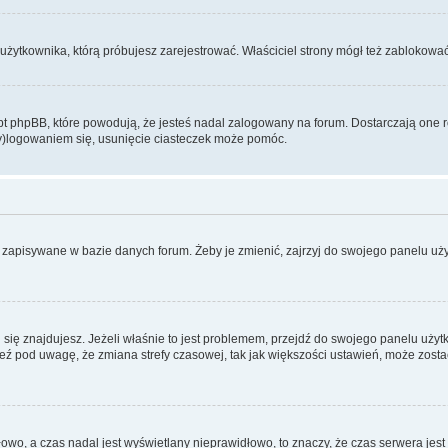
użytkownika, którą próbujesz zarejestrować. Właściciel strony mógł też zablokować 
 phpBB, które powodują, że jesteś nadal zalogowany na forum. Dostarczają one równ
wy)logowaniem się, usunięcie ciasteczek może pomóc.
 zapisywane w bazie danych forum. Żeby je zmienić, zajrzyj do swojego panelu użyt
rej się znajdujesz. Jeżeli właśnie to jest problemem, przejdź do swojego panelu uż
 pod uwagę, że zmiana strefy czasowej, tak jak większości ustawień, może zostać
dłowo, a czas nadal jest wyświetlany nieprawidłowo, to znaczy, że czas serwera jes