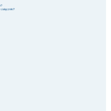
m?
 załączniki?