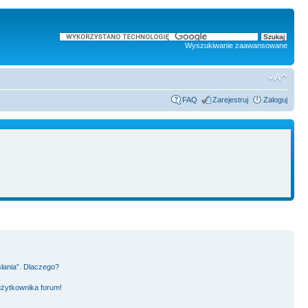
Wyszukiwanie zaawansowane
FAQ
Zarejestruj
Zaloguj
!
słania”. Dlaczego?
użytkownika forum!