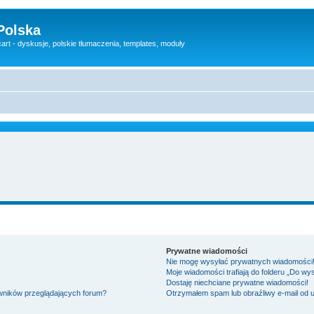
Polska
rt - dyskusje, polskie tłumaczenia, templates, moduły
Prywatne wiadomości
Nie mogę wysyłać prywatnych wiadomości
Moje wiadomości trafiają do folderu „Do wy
Dostaję niechciane prywatne wiadomości!
owników przeglądających forum?
Otrzymałem spam lub obraźliwy e-mail od 