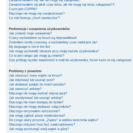
Zarejestrowałem się, ale nie mogę się zalogować!
Zarejestrowałem się jakiś czas temu, ale nie mogę się teraz zalogować!?!
Czym jest COPPA?
Dlaczego nie mogę się zarejestrować?
Co robi funkcja „Usuń ciasteczka”?
Preferencje i ustawienia użytkowników
Jak zmienić moje ustawienia?
Czasy wyświetlane na forum są nieprawidłowe!
Zmieniłem strefę czasową, a wyświetlany czas nadal jest zły!
My language is not in the list!
Jak mogę wyświetlić obrazek przy mojej nazwie użytkownika?
Co to jest ranga i jak mogę ją zmienić?
Gdy próbuję wysłać wiadomość e-mail do użytkownika, forum każe mi się zalogować
Problemy z pisaniem
Jak utworzyć nowy wątek na forum?
Jak edytować lub usunąć post?
Jak dodawać podpis do moich postów?
Jak utworzyć ankietę?
Dlaczego nie mogę wybrać więcej opcji?
Jak wyedytować lub usunąć ankietę?
Dlaczego nie mam dostępu do działu?
Dlaczego nie mogę dodawać załączników?
Dlaczego otrzymałem ostrzeżenie?
Jak mogę zgłosić posty moderatorowi?
Do czego służy przycisk „Zapisz” w widoku tworzenia wątku?
Dlaczego mój post musi być zaakceptowany?
Jak mogę przesunąć swój wątek w górę?