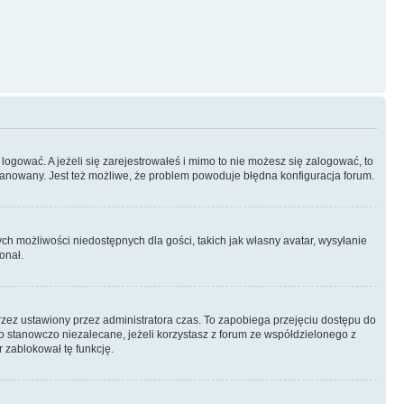
logować. A jeżeli się zarejestrowałeś i mimo to nie możesz się zalogować, to
 zbanowany. Jest też możliwe, że problem powoduje błędna konfiguracja forum.
ych możliwości niedostępnych dla gości, takich jak własny avatar, wysyłanie
onał.
rzez ustawiony przez administratora czas. To zapobiega przejęciu dostępu do
 stanowczo niezalecane, jeżeli korzystasz z forum ze współdzielonego z
r zablokował tę funkcję.