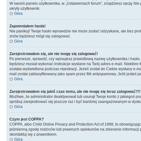
W swoim panelu użytkownika, w „Ustawieniach forum”, znajdziesz opcję
Nie 
ukryty użytkownik.
Góra
Zapomniałem hasła!
Nie panikuj! Twoje hasło wprawdzie nie może zostać odzyskane, ale bez prob
znów będziesz mógł się zalogować.
Góra
Zarejestrowałem się, ale nie mogę się zalogować!
Po pierwsze, sprawdź, czy wpisujesz prawidłową nazwę użytkownika i hasło. Jeś
będziesz musiał wykonać instrukcje wysłane na Twój adres e-mail. Niektóre 
została wyświetlona podczas rejestracji. Jeżeli został do Ciebie wysłany e-
mail został zaklasyfikowany jako spam przez filtr antyspamowy. Jeśli jesteś 
Góra
Zarejestrowałem się jakiś czas temu, ale nie mogę się teraz zalogować!?!
Możliwe, że administrator deaktywował lub usunął Twoje konto z jakiegoś pow
spróbuj zarejestrować się jeszcze raz i być bardziej zaangażowanym w dysku
Góra
Czym jest COPPA?
COPPA, albo Child Online Privacy and Protection Act of 1998, to obowiązują
piśmienną zgodę rodziców lub prawnych opiekunów na zbieranie informacji pr
skontaktuj się z prawnikiem.
Góra