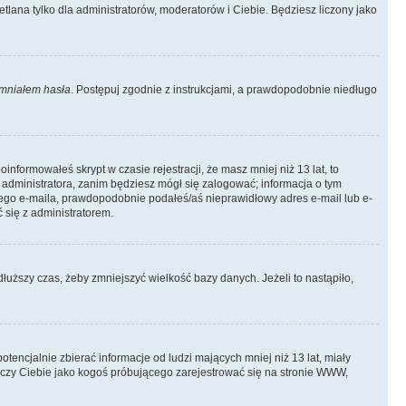
tlana tylko dla administratorów, moderatorów i Ciebie. Będziesz liczony jako
mniałem hasła
. Postępuj zgodnie z instrukcjami, a prawdopodobnie niedługo
informowałeś skrypt w czasie rejestracji, że masz mniej niż 13 lat, to
 administratora, zanim będziesz mógł się zalogować; informacja o tym
adnego e-maila, prawdopodobnie podałeś/aś nieprawidłowy adres e-mail lub e-
 się z administratorem.
łuższy czas, żeby zmniejszyć wielkość bazy danych. Jeżeli to nastąpiło,
ncjalnie zbierać informacje od ludzi mających mniej niż 13 lat, miały
tyczy Ciebie jako kogoś próbującego zarejestrować się na stronie WWW,