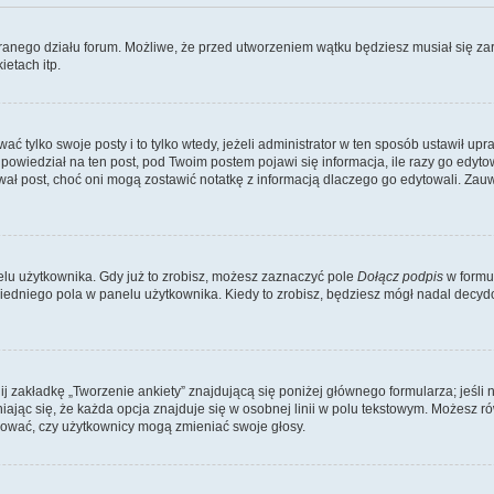
branego działu forum. Możliwe, że przed utworzeniem wątku będziesz musiał się za
etach itp.
ać tylko swoje posty i to tylko wtedy, jeżeli administrator w ten sposób ustawił u
owiedział na ten post, pod Twoim postem pojawi się informacja, ile razy go edytowałe
ytował post, choć oni mogą zostawić notatkę z informacją dlaczego go edytowali. Za
lu użytkownika. Gdy już to zrobisz, możesz zaznaczyć pole
Dołącz podpis
w formu
edniego pola w panelu użytkownika. Kiedy to zrobisz, będziesz mógł nadal decy
nij zakładkę „Tworzenie ankiety” znajdującą się poniżej głównego formularza; jeśli 
ając się, że każda opcja znajduje się w osobnej linii w polu tekstowym. Możesz ró
ydować, czy użytkownicy mogą zmieniać swoje głosy.