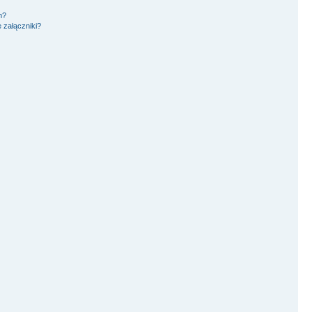
m?
 załączniki?