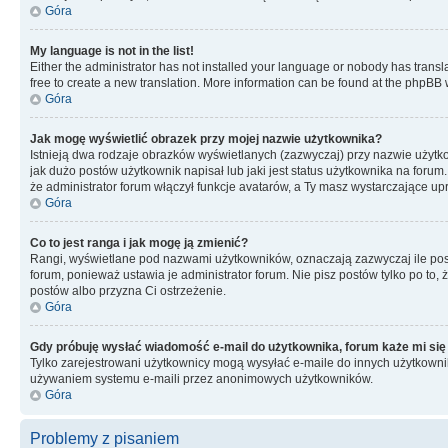
Góra
My language is not in the list!
Either the administrator has not installed your language or nobody has transla
free to create a new translation. More information can be found at the phpBB 
Góra
Jak mogę wyświetlić obrazek przy mojej nazwie użytkownika?
Istnieją dwa rodzaje obrazków wyświetlanych (zazwyczaj) przy nazwie użytk
jak dużo postów użytkownik napisał lub jaki jest status użytkownika na foru
że administrator forum włączył funkcje avatarów, a Ty masz wystarczające up
Góra
Co to jest ranga i jak mogę ją zmienić?
Rangi, wyświetlane pod nazwami użytkowników, oznaczają zazwyczaj ile postó
forum, ponieważ ustawia je administrator forum. Nie pisz postów tylko po to, 
postów albo przyzna Ci ostrzeżenie.
Góra
Gdy próbuję wysłać wiadomość e-mail do użytkownika, forum każe mi się
Tylko zarejestrowani użytkownicy mogą wysyłać e-maile do innych użytkownikó
używaniem systemu e-maili przez anonimowych użytkowników.
Góra
Problemy z pisaniem