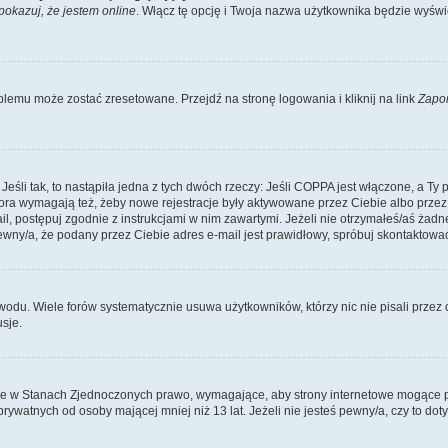
pokazuj, że jestem online
. Włącz tę opcję i Twoja nazwa użytkownika będzie wyświe
lemu może zostać zresetowane. Przejdź na stronę logowania i kliknij na link
Zapo
li tak, to nastąpiła jedna z tych dwóch rzeczy: Jeśli COPPA jest włączone, a Ty po
fora wymagają też, żeby nowe rejestracje były aktywowane przez Ciebie albo przez
mail, postępuj zgodnie z instrukcjami w nim zawartymi. Jeżeli nie otrzymałeś/aś ż
pewny/a, że podany przez Ciebie adres e-mail jest prawidłowy, spróbuj skontaktować
odu. Wiele forów systematycznie usuwa użytkowników, którzy nic nie pisali przez d
sje.
ce w Stanach Zjednoczonych prawo, wymagające, aby strony internetowe mogące pote
ywatnych od osoby mającej mniej niż 13 lat. Jeżeli nie jesteś pewny/a, czy to do