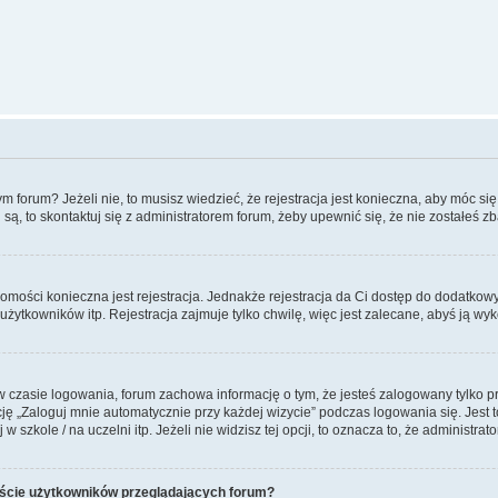
forum? Jeżeli nie, to musisz wiedzieć, że rejestracja jest konieczna, aby móc się 
 są, to skontaktuj się z administratorem forum, żeby upewnić się, że nie zostałeś
domości konieczna jest rejestracja. Jednakże rejestracja da Ci dostęp do dodatkow
żytkowników itp. Rejestracja zajmuje tylko chwilę, więc jest zalecane, abyś ją wyk
 czasie logowania, forum zachowa informację o tym, że jesteś zalogowany tylko p
 „Zaloguj mnie automatycznie przy każdej wizycie” podczas logowania się. Jest to
szkole / na uczelni itp. Jeżeli nie widzisz tej opcji, to oznacza to, że administrato
iście użytkowników przeglądających forum?