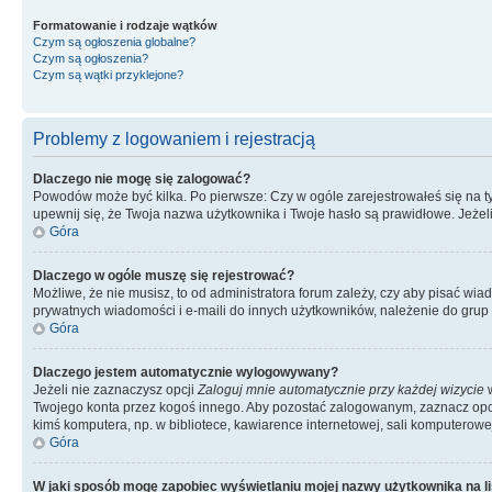
Formatowanie i rodzaje wątków
Czym są ogłoszenia globalne?
Czym są ogłoszenia?
Czym są wątki przyklejone?
Problemy z logowaniem i rejestracją
Dlaczego nie mogę się zalogować?
Powodów może być kilka. Po pierwsze: Czy w ogóle zarejestrowałeś się na tym 
upewnij się, że Twoja nazwa użytkownika i Twoje hasło są prawidłowe. Jeżeli
Góra
Dlaczego w ogóle muszę się rejestrować?
Możliwe, że nie musisz, to od administratora forum zależy, czy aby pisać wia
prywatnych wiadomości i e-maili do innych użytkowników, należenie do grup u
Góra
Dlaczego jestem automatycznie wylogowywany?
Jeżeli nie zaznaczysz opcji
Zaloguj mnie automatycznie przy każdej wizycie
w
Twojego konta przez kogoś innego. Aby pozostać zalogowanym, zaznacz opcję
kimś komputera, np. w bibliotece, kawiarence internetowej, sali komputerowej w 
Góra
W jaki sposób mogę zapobiec wyświetlaniu mojej nazwy użytkownika na l