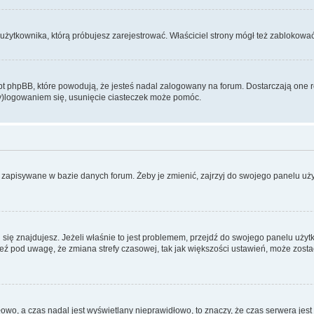
użytkownika, którą próbujesz zarejestrować. Właściciel strony mógł też zablokować 
 phpBB, które powodują, że jesteś nadal zalogowany na forum. Dostarczają one równ
wy)logowaniem się, usunięcie ciasteczek może pomóc.
 zapisywane w bazie danych forum. Żeby je zmienić, zajrzyj do swojego panelu użyt
rej się znajdujesz. Jeżeli właśnie to jest problemem, przejdź do swojego panelu uż
 pod uwagę, że zmiana strefy czasowej, tak jak większości ustawień, może zostać
dłowo, a czas nadal jest wyświetlany nieprawidłowo, to znaczy, że czas serwera jes