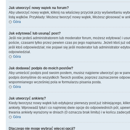
Jak utworzyć nowy wątek na forum?
Aby utworzyć nowy wątek, kliknij na właściwy przycisk przy wyświetlaniu wy
listą wątków. Przykłady: Możesz tworzyć nowy wątek, Możesz głosować w anki
Góra
Jak edytować lub usunąć post?
Jeśli nie jesteś administratorem lub moderator forum, możesz edytować i usuw
poście, czasami tylko przez pewien czas po jego napisaniu. Jeżeli ktoś już odp
jeśli ktoś odpowiedział; nie pojawi się jeśli moderator lub administrator ed
odpowiedział.
Góra
Jak dodawać podpis do moich postów?
Aby umieścić podpis pod swoim postem, musisz najpierw utworzyć go w pane
podpis domyślnie do wszystkich Twoich postów, poprzez zaznaczenie odpowi
wspomnianego wcześniej pola w formularzu pisania posta.
Góra
Jak utworzyć ankietę?
Kiedy tworzysz nowy wątek lub edytujesz pierwszy post już istniejącego, klik
ankiety. Wprowadź tytuł i co najmniej dwie opcje do odpowiednich pól, upewni
trwania ankiety wyrażony w dniach (0 oznacza brak limitu) i w końcu zadec
Góra
Dlaczego nie mogę wybrać więcej opcji?