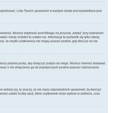
rejestrować. Lista Twoich uprawnień w każdym dziale jest wyświetlana pod
prawnienia. Możesz edytować post klikając na przycisk „edytuj” przy wybranym
ś i kiedy zrobiłeś to ostatni raz. Informacja ta wyświetli się tylko wtedy,
uważ, że zwykli użytkownicy nie mogą usuwać postów, gdy ktoś już na nie
larzu pisania posta, aby dołączyć podpis do niego. Możesz również dodawać
dować o nie dołączeniu go do pojedynczych postów poprzez odznaczanie
nie widzisz jej, to znaczy, że nie masz odpowiednich uprawnień, by tworzyć
wnież ustalić liczbę opcji, które użytkownik może wybrać w ankiecie, czas