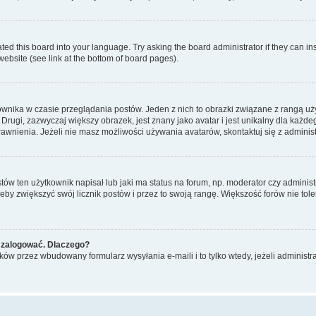
ted this board into your language. Try asking the board administrator if they can in
website (see link at the bottom of board pages).
ownika w czasie przeglądania postów. Jeden z nich to obrazki związane z rangą u
m. Drugi, zazwyczaj większy obrazek, jest znany jako avatar i jest unikalny dla k
rawnienia. Jeżeli nie masz możliwości używania avatarów, skontaktuj się z adminis
w ten użytkownik napisał lub jaki ma status na forum, np. moderator czy administ
żeby zwiększyć swój licznik postów i przez to swoją rangę. Większość forów nie toler
 zalogować. Dlaczego?
w przez wbudowany formularz wysyłania e-maili i to tylko wtedy, jeżeli administr