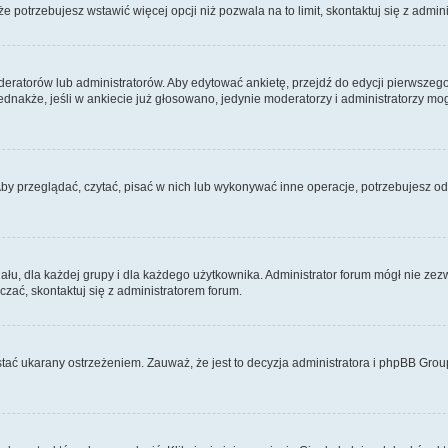
 że potrzebujesz wstawić więcej opcji niż pozwala na to limit, skontaktuj się z admin
eratorów lub administratorów. Aby edytować ankietę, przejdź do edycji pierwszego 
Jednakże, jeśli w ankiecie już głosowano, jedynie moderatorzy i administratorzy m
Aby przeglądać, czytać, pisać w nich lub wykonywać inne operacje, potrzebujesz 
, dla każdej grupy i dla każdego użytkownika. Administrator forum mógł nie zezwo
zać, skontaktuj się z administratorem forum.
tać ukarany ostrzeżeniem. Zauważ, że jest to decyzja administratora i phpBB Grou