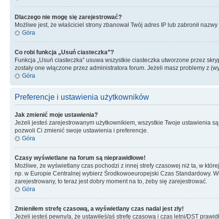
Dlaczego nie mogę się zarejestrować?
Możliwe jest, że właściciel strony zbanował Twój adres IP lub zabronił nazwy 
Góra
Co robi funkcja „Usuń ciasteczka”?
Funkcja „Usuń ciasteczka” usuwa wszystkie ciasteczka utworzone przez skrypt
zostały one włączone przez administratora forum. Jeżeli masz problemy z (
Góra
Preferencje i ustawienia użytkowników
Jak zmienić moje ustawienia?
Jeżeli jesteś zarejestrowanym użytkownikiem, wszystkie Twoje ustawienia są
pozwoli Ci zmienić swoje ustawienia i preferencje.
Góra
Czasy wyświetlane na forum są nieprawidłowe!
Możliwe, że wyświetlany czas pochodzi z innej strefy czasowej niż ta, w któ
np. w Europie Centralnej wybierz Środkowoeuropejski Czas Standardowy. Weź
zarejestrowany, to teraz jest dobry moment na to, żeby się zarejestrować.
Góra
Zmieniłem strefę czasową, a wyświetlany czas nadal jest zły!
Jeżeli jesteś pewny/a, że ustawiłeś/aś strefę czasową i czas letni/DST prawi