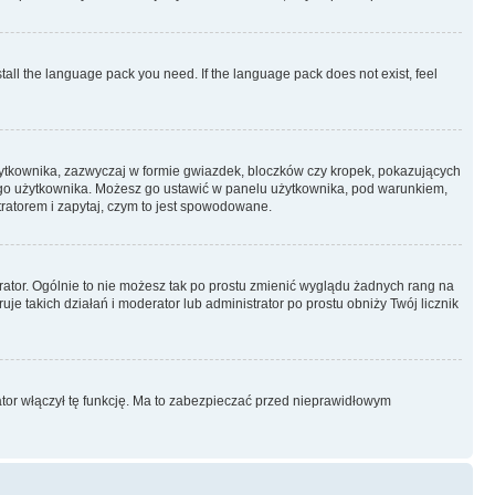
stall the language pack you need. If the language pack does not exist, feel
żytkownika, zazwyczaj w formie gwiazdek, bloczków czy kropek, pokazujących
ażdego użytkownika. Możesz go ustawić w panelu użytkownika, pod warunkiem,
tratorem i zapytaj, czym to jest spowodowane.
rator. Ogólnie to nie możesz tak po prostu zmienić wyglądu żadnych rang na
uje takich działań i moderator lub administrator po prostu obniży Twój licznik
ator włączył tę funkcję. Ma to zabezpieczać przed nieprawidłowym