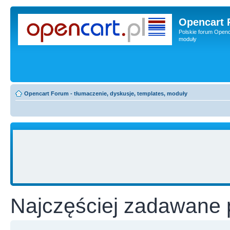
Opencart 
Polskie forum Openca
moduły
Opencart Forum - tłumaczenie, dyskusje, templates, moduły
Najczęściej zadawane 