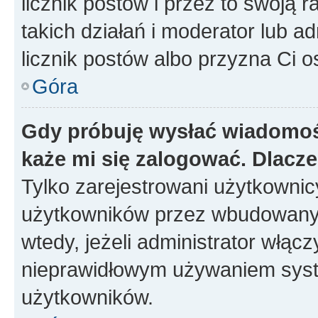
licznik postów i przez to swoją 
takich działań i moderator lub a
licznik postów albo przyzna Ci o
Góra
Gdy próbuję wysłać wiadomoś
każe mi się zalogować. Dlacz
Tylko zarejestrowani użytkowni
użytkowników przez wbudowany fo
wtedy, jeżeli administrator włąc
nieprawidłowym używaniem syst
użytkowników.