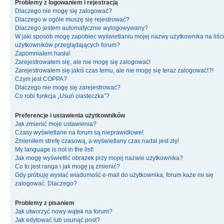
Problemy z logowaniem i rejestracją
Dlaczego nie mogę się zalogować?
Dlaczego w ogóle muszę się rejestrować?
Dlaczego jestem automatycznie wylogowywany?
W jaki sposób mogę zapobiec wyświetlaniu mojej nazwy użytkownika na liśc
użytkowników przeglądających forum?
Zapomniałem hasła!
Zarejestrowałem się, ale nie mogę się zalogować!
Zarejestrowałem się jakiś czas temu, ale nie mogę się teraz zalogować!?!
Czym jest COPPA?
Dlaczego nie mogę się zarejestrować?
Co robi funkcja „Usuń ciasteczka”?
Preferencje i ustawienia użytkowników
Jak zmienić moje ustawienia?
Czasy wyświetlane na forum są nieprawidłowe!
Zmieniłem strefę czasową, a wyświetlany czas nadal jest zły!
My language is not in the list!
Jak mogę wyświetlić obrazek przy mojej nazwie użytkownika?
Co to jest ranga i jak mogę ją zmienić?
Gdy próbuję wysłać wiadomość e-mail do użytkownika, forum każe mi się
zalogować. Dlaczego?
Problemy z pisaniem
Jak utworzyć nowy wątek na forum?
Jak edytować lub usunąć post?