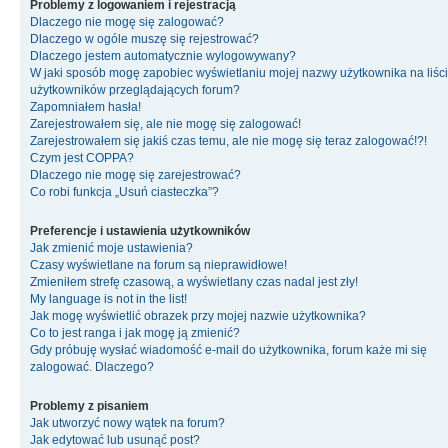
Problemy z logowaniem i rejestracją
Dlaczego nie mogę się zalogować?
Dlaczego w ogóle muszę się rejestrować?
Dlaczego jestem automatycznie wylogowywany?
W jaki sposób mogę zapobiec wyświetlaniu mojej nazwy użytkownika na liśc
użytkowników przeglądających forum?
Zapomniałem hasła!
Zarejestrowałem się, ale nie mogę się zalogować!
Zarejestrowałem się jakiś czas temu, ale nie mogę się teraz zalogować!?!
Czym jest COPPA?
Dlaczego nie mogę się zarejestrować?
Co robi funkcja „Usuń ciasteczka”?
Preferencje i ustawienia użytkowników
Jak zmienić moje ustawienia?
Czasy wyświetlane na forum są nieprawidłowe!
Zmieniłem strefę czasową, a wyświetlany czas nadal jest zły!
My language is not in the list!
Jak mogę wyświetlić obrazek przy mojej nazwie użytkownika?
Co to jest ranga i jak mogę ją zmienić?
Gdy próbuję wysłać wiadomość e-mail do użytkownika, forum każe mi się
zalogować. Dlaczego?
Problemy z pisaniem
Jak utworzyć nowy wątek na forum?
Jak edytować lub usunąć post?