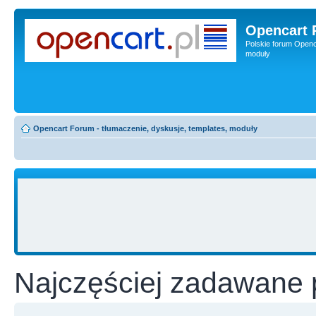
Opencart 
Polskie forum Openca
moduły
Opencart Forum - tłumaczenie, dyskusje, templates, moduły
Najczęściej zadawane 