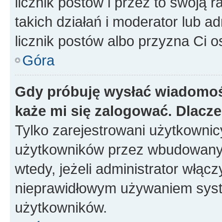
licznik postów i przez to swoją 
takich działań i moderator lub a
licznik postów albo przyzna Ci o
Góra
Gdy próbuję wysłać wiadomoś
każe mi się zalogować. Dlacz
Tylko zarejestrowani użytkowni
użytkowników przez wbudowany fo
wtedy, jeżeli administrator włąc
nieprawidłowym używaniem syst
użytkowników.