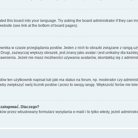
ted this board into your language. Try asking the board administrator if they can in
website (see link at the bottom of board pages).
ownika w czasie przeglądania postów. Jeden z nich to obrazki związane z rangą u
m. Drugi, zazwyczaj większy obrazek, jest znany jako avatar i jest unikalny dla k
rawnienia. Jeżeli nie masz możliwości używania avatarów, skontaktuj się z adminis
w ten użytkownik napisał lub jaki ma status na forum, np. moderator czy administ
żeby zwiększyć swój licznik postów i przez to swoją rangę. Większość forów nie toler
 zalogować. Dlaczego?
w przez wbudowany formularz wysyłania e-maili i to tylko wtedy, jeżeli administr