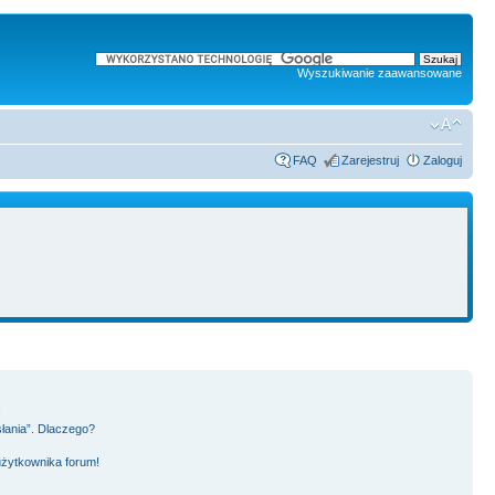
Wyszukiwanie zaawansowane
FAQ
Zarejestruj
Zaloguj
!
słania”. Dlaczego?
użytkownika forum!