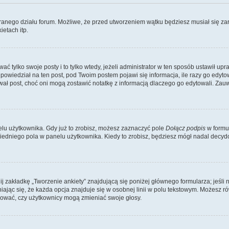
branego działu forum. Możliwe, że przed utworzeniem wątku będziesz musiał się za
etach itp.
ać tylko swoje posty i to tylko wtedy, jeżeli administrator w ten sposób ustawił u
owiedział na ten post, pod Twoim postem pojawi się informacja, ile razy go edytowałe
ytował post, choć oni mogą zostawić notatkę z informacją dlaczego go edytowali. Za
lu użytkownika. Gdy już to zrobisz, możesz zaznaczyć pole
Dołącz podpis
w formu
edniego pola w panelu użytkownika. Kiedy to zrobisz, będziesz mógł nadal decy
nij zakładkę „Tworzenie ankiety” znajdującą się poniżej głównego formularza; jeśli 
ając się, że każda opcja znajduje się w osobnej linii w polu tekstowym. Możesz ró
ydować, czy użytkownicy mogą zmieniać swoje głosy.