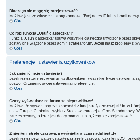
Dlaczego nie mogę się zarejestrować?
Możliwe jest, że właściciel strony zbanował Twój adres IP lub zabronił nazwy 
Góra
Co robi funkcja „Usuń ciasteczka”?
Funkcja „Usuń ciasteczka” usuwa wszystkie ciasteczka utworzone przez skrypt
zostały one włączone przez administratora forum. Jeżeli masz problemy z (
Góra
Preferencje i ustawienia użytkowników
Jak zmienić moje ustawienia?
Jeżeli jesteś zarejestrowanym użytkownikiem, wszystkie Twoje ustawienia są
pozwoli Ci zmienić swoje ustawienia i preferencje.
Góra
Czasy wyświetlane na forum są nieprawidłowe!
Możliwe, że wyświetlany czas pochodzi z innej strefy czasowej niż ta, w któ
np. w Europie Centralnej wybierz Środkowoeuropejski Czas Standardowy. Weź
zarejestrowany, to teraz jest dobry moment na to, żeby się zarejestrować.
Góra
Zmieniłem strefę czasową, a wyświetlany czas nadal jest zły!
Jeżeli jesteś pewny/a, że ustawiłeś/aś strefę czasową i czas letni/DST prawi