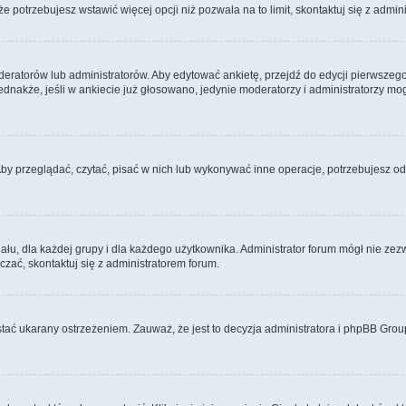
 że potrzebujesz wstawić więcej opcji niż pozwala na to limit, skontaktuj się z admin
eratorów lub administratorów. Aby edytować ankietę, przejdź do edycji pierwszego 
Jednakże, jeśli w ankiecie już głosowano, jedynie moderatorzy i administratorzy m
Aby przeglądać, czytać, pisać w nich lub wykonywać inne operacje, potrzebujesz 
, dla każdej grupy i dla każdego użytkownika. Administrator forum mógł nie zezwo
zać, skontaktuj się z administratorem forum.
tać ukarany ostrzeżeniem. Zauważ, że jest to decyzja administratora i phpBB Grou