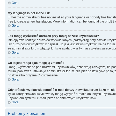
Góra
My language is not in the list!
Either the administrator has not installed your language or nobody has transla
free to create a new translation. More information can be found at the phpBB 
Góra
Jak mogę wyświetlić obrazek przy mojej nazwie użytkownika?
Istnieją dwa rodzaje obrazków wyświetlanych (zazwyczaj) przy nazwie użytk
jak dużo postów użytkownik napisał lub jaki jest status użytkownika na foru
że administrator forum włączył funkcje avatarów, a Ty masz wystarczające up
Góra
Co to jest ranga i jak mogę ją zmienić?
Rangi, wyświetlane pod nazwami użytkowników, oznaczają zazwyczaj ile postó
forum, ponieważ ustawia je administrator forum. Nie pisz postów tylko po to, 
postów albo przyzna Ci ostrzeżenie.
Góra
Gdy próbuję wysłać wiadomość e-mail do użytkownika, forum każe mi się
Tylko zarejestrowani użytkownicy mogą wysyłać e-maile do innych użytkownikó
używaniem systemu e-maili przez anonimowych użytkowników.
Góra
Problemy z pisaniem