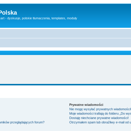
Polska
rt - dyskusje, polskie tłumaczenia, templates, moduły
Prywatne wiadomości
Nie mogę wysyłać prywatnych wiadomości
Moje wiadomości trafiają do folderu „Do wy
Dostaję niechciane prywatne wiadomości!
owników przeglądających forum?
Otrzymałem spam lub obraźliwy e-mail od 