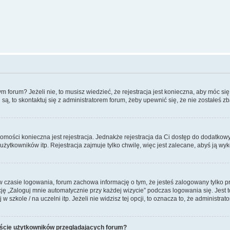
forum? Jeżeli nie, to musisz wiedzieć, że rejestracja jest konieczna, aby móc się 
 są, to skontaktuj się z administratorem forum, żeby upewnić się, że nie zostałeś
domości konieczna jest rejestracja. Jednakże rejestracja da Ci dostęp do dodatkow
żytkowników itp. Rejestracja zajmuje tylko chwilę, więc jest zalecane, abyś ją wyk
 czasie logowania, forum zachowa informację o tym, że jesteś zalogowany tylko p
 „Zaloguj mnie automatycznie przy każdej wizycie” podczas logowania się. Jest to
szkole / na uczelni itp. Jeżeli nie widzisz tej opcji, to oznacza to, że administrato
iście użytkowników przeglądających forum?