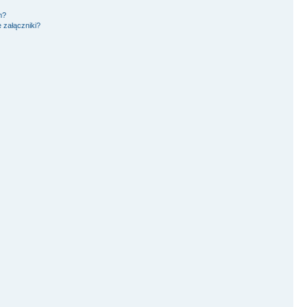
m?
 załączniki?