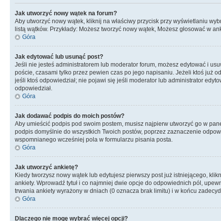
Jak utworzyć nowy wątek na forum?
Aby utworzyć nowy wątek, kliknij na właściwy przycisk przy wyświetlaniu wy
listą wątków. Przykłady: Możesz tworzyć nowy wątek, Możesz głosować w anki
Góra
Jak edytować lub usunąć post?
Jeśli nie jesteś administratorem lub moderator forum, możesz edytować i usuw
poście, czasami tylko przez pewien czas po jego napisaniu. Jeżeli ktoś już odp
jeśli ktoś odpowiedział; nie pojawi się jeśli moderator lub administrator ed
odpowiedział.
Góra
Jak dodawać podpis do moich postów?
Aby umieścić podpis pod swoim postem, musisz najpierw utworzyć go w pane
podpis domyślnie do wszystkich Twoich postów, poprzez zaznaczenie odpowi
wspomnianego wcześniej pola w formularzu pisania posta.
Góra
Jak utworzyć ankietę?
Kiedy tworzysz nowy wątek lub edytujesz pierwszy post już istniejącego, klik
ankiety. Wprowadź tytuł i co najmniej dwie opcje do odpowiednich pól, upewni
trwania ankiety wyrażony w dniach (0 oznacza brak limitu) i w końcu zadec
Góra
Dlaczego nie mogę wybrać więcej opcji?