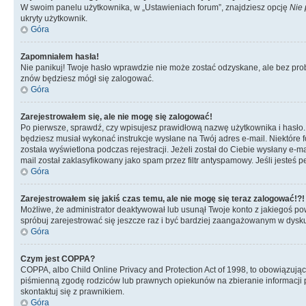
W swoim panelu użytkownika, w „Ustawieniach forum”, znajdziesz opcję
Nie 
ukryty użytkownik.
Góra
Zapomniałem hasła!
Nie panikuj! Twoje hasło wprawdzie nie może zostać odzyskane, ale bez prob
znów będziesz mógł się zalogować.
Góra
Zarejestrowałem się, ale nie mogę się zalogować!
Po pierwsze, sprawdź, czy wpisujesz prawidłową nazwę użytkownika i hasło. Jeś
będziesz musiał wykonać instrukcje wysłane na Twój adres e-mail. Niektóre 
została wyświetlona podczas rejestracji. Jeżeli został do Ciebie wysłany e-
mail został zaklasyfikowany jako spam przez filtr antyspamowy. Jeśli jesteś 
Góra
Zarejestrowałem się jakiś czas temu, ale nie mogę się teraz zalogować!?!
Możliwe, że administrator deaktywował lub usunął Twoje konto z jakiegoś pow
spróbuj zarejestrować się jeszcze raz i być bardziej zaangażowanym w dysku
Góra
Czym jest COPPA?
COPPA, albo Child Online Privacy and Protection Act of 1998, to obowiązują
piśmienną zgodę rodziców lub prawnych opiekunów na zbieranie informacji pr
skontaktuj się z prawnikiem.
Góra