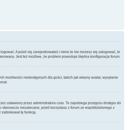
logować. A jeżeli się zarejestrowałeś i mimo to nie możesz się zalogować, to
 zbanowany. Jest też możliwe, że problem powoduje błędna konfiguracja forum.
ych możliwości niedostępnych dla gości, takich jak własny avatar, wysyłanie
onał.
rzez ustawiony przez administratora czas. To zapobiega przejęciu dostępu do
 stanowczo niezalecane, jeżeli korzystasz z forum ze współdzielonego z
r zablokował tę funkcję.