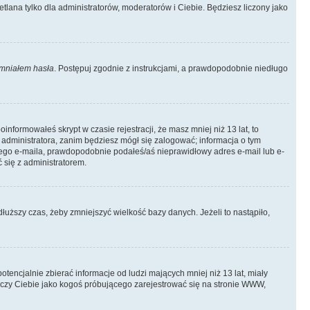
tlana tylko dla administratorów, moderatorów i Ciebie. Będziesz liczony jako
mniałem hasła
. Postępuj zgodnie z instrukcjami, a prawdopodobnie niedługo
informowałeś skrypt w czasie rejestracji, że masz mniej niż 13 lat, to
 administratora, zanim będziesz mógł się zalogować; informacja o tym
adnego e-maila, prawdopodobnie podałeś/aś nieprawidłowy adres e-mail lub e-
 się z administratorem.
łuższy czas, żeby zmniejszyć wielkość bazy danych. Jeżeli to nastąpiło,
ncjalnie zbierać informacje od ludzi mających mniej niż 13 lat, miały
tyczy Ciebie jako kogoś próbującego zarejestrować się na stronie WWW,