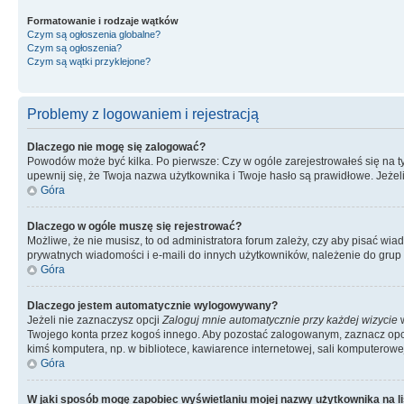
Formatowanie i rodzaje wątków
Czym są ogłoszenia globalne?
Czym są ogłoszenia?
Czym są wątki przyklejone?
Problemy z logowaniem i rejestracją
Dlaczego nie mogę się zalogować?
Powodów może być kilka. Po pierwsze: Czy w ogóle zarejestrowałeś się na tym 
upewnij się, że Twoja nazwa użytkownika i Twoje hasło są prawidłowe. Jeżeli
Góra
Dlaczego w ogóle muszę się rejestrować?
Możliwe, że nie musisz, to od administratora forum zależy, czy aby pisać wia
prywatnych wiadomości i e-maili do innych użytkowników, należenie do grup u
Góra
Dlaczego jestem automatycznie wylogowywany?
Jeżeli nie zaznaczysz opcji
Zaloguj mnie automatycznie przy każdej wizycie
w
Twojego konta przez kogoś innego. Aby pozostać zalogowanym, zaznacz opcję
kimś komputera, np. w bibliotece, kawiarence internetowej, sali komputerowej w 
Góra
W jaki sposób mogę zapobiec wyświetlaniu mojej nazwy użytkownika na l