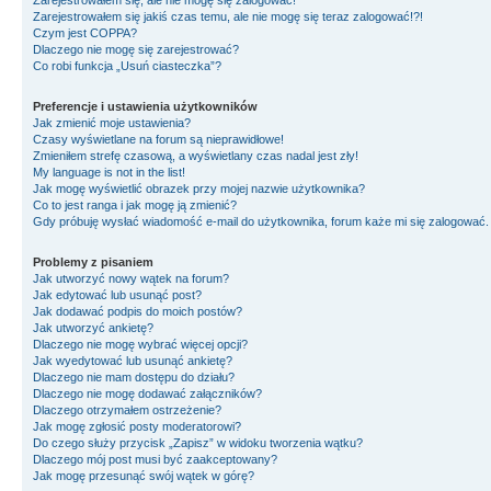
Zarejestrowałem się, ale nie mogę się zalogować!
Zarejestrowałem się jakiś czas temu, ale nie mogę się teraz zalogować!?!
Czym jest COPPA?
Dlaczego nie mogę się zarejestrować?
Co robi funkcja „Usuń ciasteczka”?
Preferencje i ustawienia użytkowników
Jak zmienić moje ustawienia?
Czasy wyświetlane na forum są nieprawidłowe!
Zmieniłem strefę czasową, a wyświetlany czas nadal jest zły!
My language is not in the list!
Jak mogę wyświetlić obrazek przy mojej nazwie użytkownika?
Co to jest ranga i jak mogę ją zmienić?
Gdy próbuję wysłać wiadomość e-mail do użytkownika, forum każe mi się zalogować
Problemy z pisaniem
Jak utworzyć nowy wątek na forum?
Jak edytować lub usunąć post?
Jak dodawać podpis do moich postów?
Jak utworzyć ankietę?
Dlaczego nie mogę wybrać więcej opcji?
Jak wyedytować lub usunąć ankietę?
Dlaczego nie mam dostępu do działu?
Dlaczego nie mogę dodawać załączników?
Dlaczego otrzymałem ostrzeżenie?
Jak mogę zgłosić posty moderatorowi?
Do czego służy przycisk „Zapisz” w widoku tworzenia wątku?
Dlaczego mój post musi być zaakceptowany?
Jak mogę przesunąć swój wątek w górę?