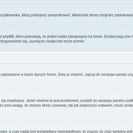
użytkownika, którą próbujesz zarejestrować. Właściciel strony mógł też zablokować 
 phpBB, które powodują, że jesteś nadal zalogowany na forum. Dostarczają one równ
wy)logowaniem się, usunięcie ciasteczek może pomóc.
 zapisywane w bazie danych forum. Żeby je zmienić, zajrzyj do swojego panelu użyt
rej się znajdujesz. Jeżeli właśnie to jest problemem, przejdź do swojego panelu uż
 pod uwagę, że zmiana strefy czasowej, tak jak większości ustawień, może zostać
dłowo, a czas nadal jest wyświetlany nieprawidłowo, to znaczy, że czas serwera jes