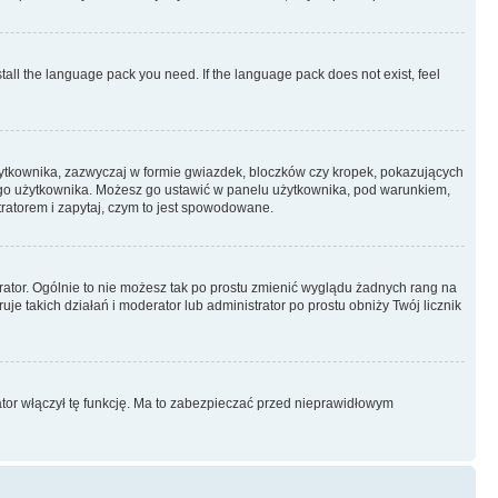
stall the language pack you need. If the language pack does not exist, feel
żytkownika, zazwyczaj w formie gwiazdek, bloczków czy kropek, pokazujących
ażdego użytkownika. Możesz go ustawić w panelu użytkownika, pod warunkiem,
tratorem i zapytaj, czym to jest spowodowane.
rator. Ogólnie to nie możesz tak po prostu zmienić wyglądu żadnych rang na
uje takich działań i moderator lub administrator po prostu obniży Twój licznik
ator włączył tę funkcję. Ma to zabezpieczać przed nieprawidłowym