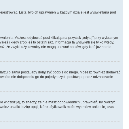
rejestrować. Lista Twoich uprawnień w każdym dziale jest wyświetlana pod
prawnienia. Możesz edytować post klikając na przycisk „edytuj” przy wybranym
ś i kiedy zrobiłeś to ostatni raz. Informacja ta wyświetli się tylko wtedy,
uważ, że zwykli użytkownicy nie mogą usuwać postów, gdy ktoś już na nie
larzu pisania posta, aby dołączyć podpis do niego. Możesz również dodawać
dować o nie dołączeniu go do pojedynczych postów poprzez odznaczanie
nie widzisz jej, to znaczy, że nie masz odpowiednich uprawnień, by tworzyć
wnież ustalić liczbę opcji, które użytkownik może wybrać w ankiecie, czas